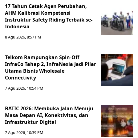
17 Tahun Cetak Agen Perubahan,
AHM Kalibrasi Kompetensi
Instruktur Safety Riding Terbaik se-
Indonesia
8 Agu 2026, 8:57 PM
Telkom Rampungkan Spin-Off
InfraCo Tahap 2, InfraNexia Jadi Pilar
Utama Bisnis Wholesale
Connectivity
7 Agu 2026, 10:54 PM
BATIC 2026: Membuka Jalan Menuju
Masa Depan AI, Konektivitas, dan
Infrastruktur Digital
7 Agu 2026, 10:39 PM