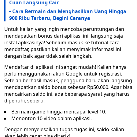
Cuan Langsung Cair
Cara Bermain dan Menghasilkan Uang Hingga
900 Ribu Terbaru, Begini Caranya
Untuk kalian yang ingin mencoba peruntungan dan
mendapatkan bonus dari aplikasi ini, langsung saja
instal aplikasinya! Sebelum masuk ke tutorial cara
mendaftar, pastikan kalian menyimak informasi ini
dengan baik agar tidak salah langkah.
Mendaftar di aplikasi ini sangat mudah! Kalian hanya
perlu menggunakan akun Google untuk registrasi.
Setelah berhasil masuk, pengguna baru akan langsung
mendapatkan saldo bonus sebesar Rp50.000. Agar bisa
mencairkan saldo ini, ada beberapa syarat yang harus
dipenuhi, seperti:
Bermain game hingga mencapai level 10.
Menonton 10 video dalam aplikasi.
Dengan menyelesaikan tugas-tugas ini, saldo kalian
akan lebih cepat bisa ditarik!