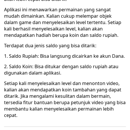
Aplikasi ini menawarkan permainan yang sangat
mudah dimainkan. Kalian cukup melempar objek
dalam game dan menyelesaikan level tertentu. Setiap
kali berhasil menyelesaikan level, kalian akan
mendapatkan hadiah berupa koin dan saldo rupiah.
Terdapat dua jenis saldo yang bisa ditarik:
1. Saldo Rupiah: Bisa langsung dicairkan ke akun Dana.
2. Saldo Koin: Bisa ditukar dengan saldo rupiah atau
digunakan dalam aplikasi.
Setiap kali menyelesaikan level dan menonton video,
kalian akan mendapatkan koin tambahan yang dapat
ditarik. Jika mengalami kesulitan dalam bermain,
tersedia fitur bantuan berupa petunjuk video yang bisa
membantu kalian menyelesaikan permainan lebih
cepat.