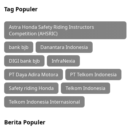
Tag Populer
Astra Honda Safety Riding Instructors
Competition (AHSRIC)
bank bjb
Danantara Indonesia
DIGI bank bjb
InfraNexia
PT Daya Adira Motora
PT Telkom Indonesia
Safety riding Honda
Telkom Indonesia
Telkom Indonesia Internasional
Berita Populer