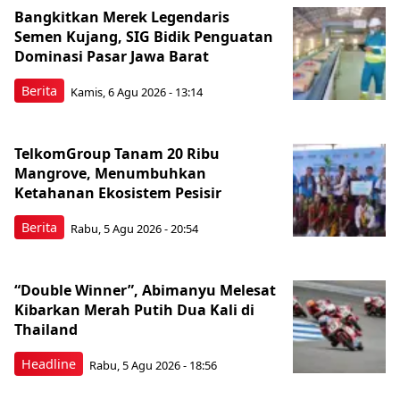
Bangkitkan Merek Legendaris
Semen Kujang, SIG Bidik Penguatan
Dominasi Pasar Jawa Barat
Berita
Kamis, 6 Agu 2026 - 13:14
TelkomGroup Tanam 20 Ribu
Mangrove, Menumbuhkan
Ketahanan Ekosistem Pesisir
Berita
Rabu, 5 Agu 2026 - 20:54
“Double Winner”, Abimanyu Melesat
Kibarkan Merah Putih Dua Kali di
Thailand
Headline
Rabu, 5 Agu 2026 - 18:56