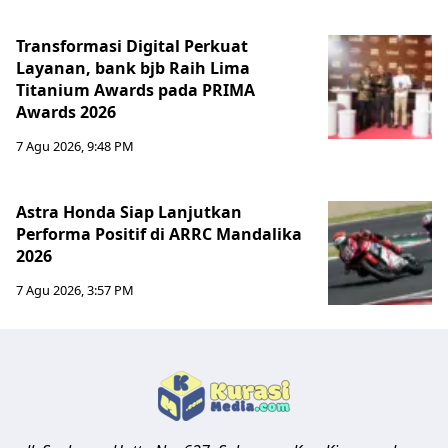
Transformasi Digital Perkuat
Layanan, bank bjb Raih Lima
Titanium Awards pada PRIMA
Awards 2026
7 Agu 2026, 9:48 PM
Astra Honda Siap Lanjutkan
Performa Positif di ARRC Mandalika
2026
7 Agu 2026, 3:57 PM