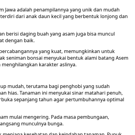
Asem Jawa adalah penampilannya yang unik dan mudah
terdiri dari anak daun kecil yang berbentuk lonjong dan
n berisi daging buah yang asam juga bisa muncul
at dengan baik.
n percabangannya yang kuat, memungkinkan untuk
yak seniman bonsai menyukai bentuk alami batang Asem
a menghilangkan karakter aslinya.
kup mudah, terutama bagi penghobi yang sudah
n hias. Tanaman ini menyukai sinar matahari penuh,
terbuka sepanjang tahun agar pertumbuhannya optimal
anam mulai mengering. Pada masa pembungaan,
rangsang munculnya bunga.
uk menjaga kesehatan dan keindahan tanaman. Pupuk