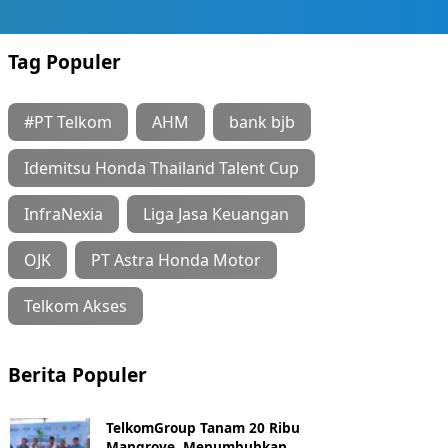
Tag Populer
#PT Telkom
AHM
bank bjb
Idemitsu Honda Thailand Talent Cup
InfraNexia
Liga Jasa Keuangan
OJK
PT Astra Honda Motor
Telkom Akses
Berita Populer
TelkomGroup Tanam 20 Ribu
Mangrove, Menumbuhkan