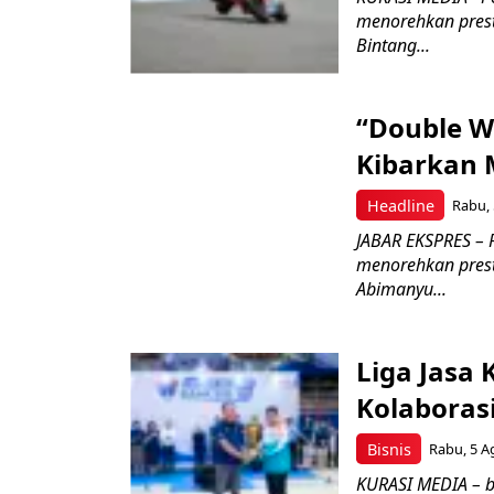
menorehkan prest
Bintang...
“Double W
Kibarkan M
Headline
Rabu, 
JABAR EKSPRES – 
menorehkan prest
Abimanyu...
Liga Jasa
Kolaboras
Bisnis
Rabu, 5 A
KURASI MEDIA – b