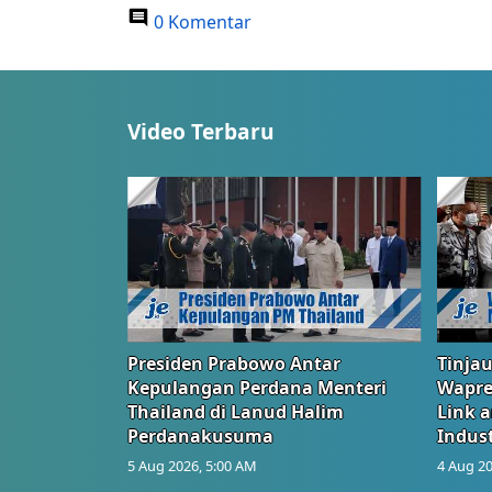
0 Komentar
Video Terbaru
Presiden Prabowo Antar
Tinjau
Kepulangan Perdana Menteri
Wapre
Thailand di Lanud Halim
Link 
Perdanakusuma
Indust
5 Aug 2026, 5:00 AM
4 Aug 20