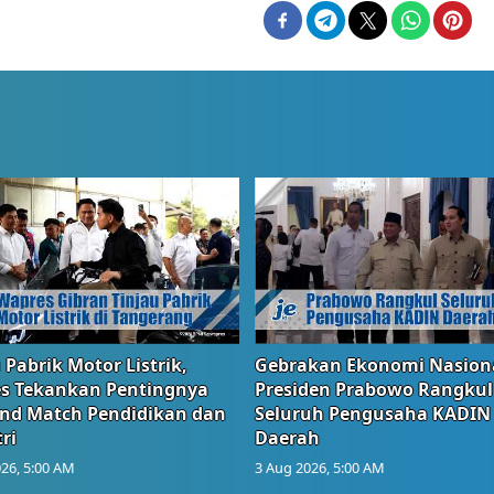
 Pabrik Motor Listrik,
Gebrakan Ekonomi Nasiona
s Tekankan Pentingnya
Presiden Prabowo Rangkul
and Match Pendidikan dan
Seluruh Pengusaha KADIN
ri
Daerah
26, 5:00 AM
3 Aug 2026, 5:00 AM