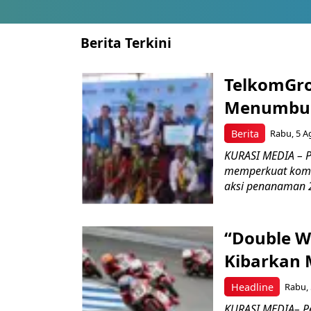
Berita Terkini
TelkomGro
Menumbuhk
Berita
Rabu, 5 A
KURASI MEDIA – PT
memperkuat komit
aksi penanaman 2
“Double W
Kibarkan M
Headline
Rabu, 
KURASI MEDIA– P