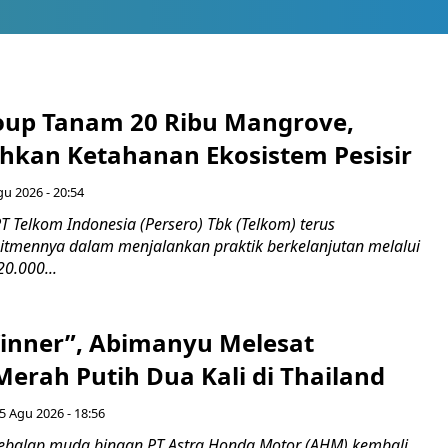
up Tanam 20 Ribu Mangrove,
an Ketahanan Ekosistem Pesisir
gu 2026 - 20:54
 Telkom Indonesia (Persero) Tbk (Telkom) terus
mennya dalam menjalankan praktik berkelanjutan melalui
0.000...
inner”, Abimanyu Melesat
erah Putih Dua Kali di Thailand
5 Agu 2026 - 18:56
ebalap muda binaan PT Astra Honda Motor (AHM) kembali