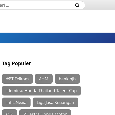
Tag Populer
#PT Telkom
AHM
bank bjb
Idemitsu Honda Thailand Talent Cup
InfraNexia
Liga Jasa Keuangan
OJK
PT Astra Honda Motor