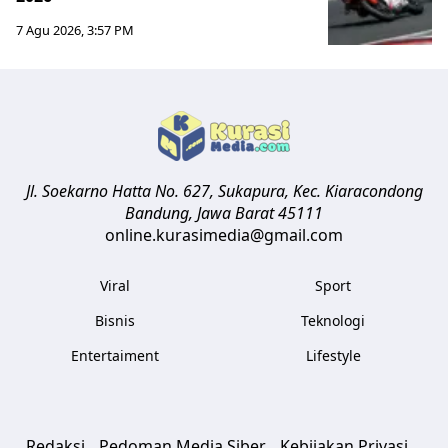
7 Agu 2026, 3:57 PM
Jl. Soekarno Hatta No. 627, Sukapura, Kec. Kiaracondong
Bandung
,
Jawa Barat
45111
online.kurasimedia@gmail.com
Viral
Sport
Bisnis
Teknologi
Entertaiment
Lifestyle
Redaksi
Pedoman Media Siber
Kebijakan Privasi