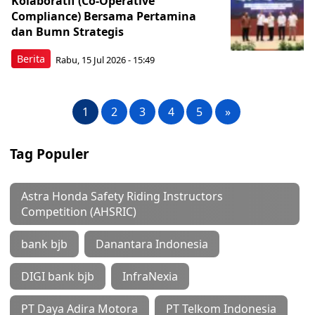
Kolaboratif (Co-Operative
Compliance) Bersama Pertamina
dan Bumn Strategis
Berita
Rabu, 15 Jul 2026 - 15:49
1
2
3
4
5
»
Tag Populer
Astra Honda Safety Riding Instructors
Competition (AHSRIC)
bank bjb
Danantara Indonesia
DIGI bank bjb
InfraNexia
PT Daya Adira Motora
PT Telkom Indonesia