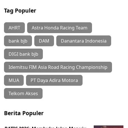
Tag Populer
AHRT
Astra Honda Racing Team
bank bjb
DAM
Danantara Indonesia
DIGI bank bjb
Idemitsu FIM Asia Road Racing Championship
MUA
PT Daya Adira Motora
Telkom Akses
Berita Populer