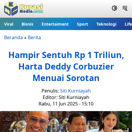
Viral
Bisnis
Entertaiment
Sport
Teknologi
Lif
Beranda
»
Berita
Hampir Sentuh Rp 1 Triliun,
Harta Deddy Corbuzier
Menuai Sorotan
Penulis:
Siti Kurniayah
Editor: Siti Kurniayah
Rabu, 11 Jun 2025 - 15:10