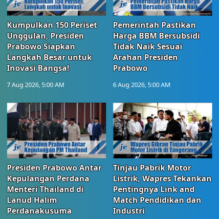
Kumpulkan 150 Periset
Pemerintah Pastikan
Unggulan, Presiden
Harga BBM Bersubsidi
Prabowo Siapkan
Tidak Naik Sesuai
Langkah Besar untuk
Arahan Presiden
Inovasi Bangsa!
Prabowo
7 Aug 2026, 5:00 AM
6 Aug 2026, 5:00 AM
Presiden Prabowo Antar
Tinjau Pabrik Motor
Kepulangan Perdana
Listrik, Wapres Tekankan
Menteri Thailand di
Pentingnya Link and
Lanud Halim
Match Pendidikan dan
Perdanakusuma
Industri