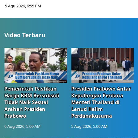
5 Agu 2026, 6:55 PM
Video Terbaru
Pemerintah Pastikan
Presiden Prabowo Antar
Harga BBM Bersubsidi
Kepulangan Perdana
Tidak Naik Sesuai
Menteri Thailand di
Arahan Presiden
Lanud Halim
Prabowo
Perdanakusuma
6 Aug 2026, 5:00 AM
5 Aug 2026, 5:00 AM