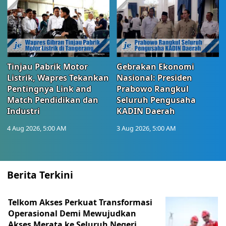
Tinjau Pabrik Motor
Gebrakan Ekonomi
Listrik, Wapres Tekankan
Nasional: Presiden
Pentingnya Link and
Prabowo Rangkul
Match Pendidikan dan
Seluruh Pengusaha
Industri
KADIN Daerah
4 Aug 2026, 5:00 AM
3 Aug 2026, 5:00 AM
Berita Terkini
Telkom Akses Perkuat Transformasi
Operasional Demi Mewujudkan
Akses Merata ke Seluruh Negeri