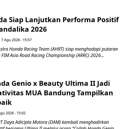
a Siap Lanjutkan Performa Positif
andalika 2026
 7 Agu 2026 - 15:57
stra Honda Racing Team (AHRT) siap menghadapi putaran
 FIM Asia Road Racing Championship (ARRC) 2026...
da Genio x Beauty Ultima II Jadi
ativitas MUA Bandung Tampilkan
baik
Agu 2026 - 15:02
T Daya Adicipta Motora (DAM) kembali menghadirkan
atif bersama Ultima II melalui acara “Collab Honda Genio...