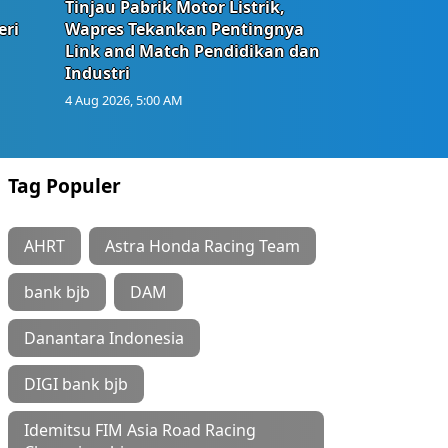
Tinjau Pabrik Motor Listrik,
eri
Wapres Tekankan Pentingnya
Link and Match Pendidikan dan
Industri
4 Aug 2026, 5:00 AM
Tag Populer
AHRT
Astra Honda Racing Team
bank bjb
DAM
Danantara Indonesia
DIGI bank bjb
Idemitsu FIM Asia Road Racing