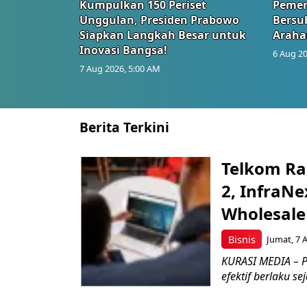
Kumpulkan 150 Periset
Pemer
Unggulan, Presiden Prabowo
Bersub
Siapkan Langkah Besar untuk
Araha
Inovasi Bangsa!
6 Aug 20
7 Aug 2026, 5:00 AM
Berita Terkini
Telkom Ra
2, InfraNe
Wholesale
Bisnis
Jumat, 7 
KURASI MEDIA – P
efektif berlaku se