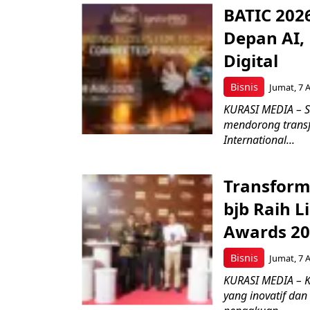
BATIC 202
Depan AI, 
Digital
Bisnis
Jumat, 7 
KURASI MEDIA – S
mendorong transfo
International...
Transform
bjb Raih 
Awards 2
Bisnis
Jumat, 7 
KURASI MEDIA – 
yang inovatif da