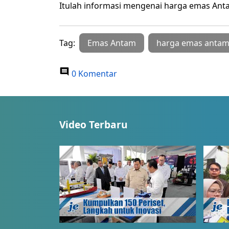
Itulah informasi mengenai harga emas Ant
Tag:
Emas Antam
harga emas anta
0 Komentar
Video Terbaru