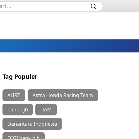
Tag Populer
AHRT
Astra Honda Racing Team
bank bjb
DAM
Danantara Indonesia
DIGI bank bjb