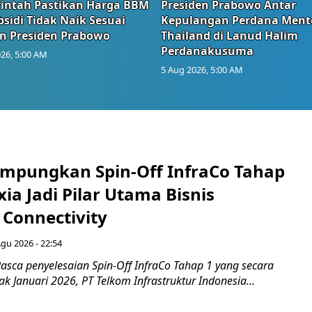
intah Pastikan Harga BBM
Presiden Prabowo Antar
sidi Tidak Naik Sesuai
Kepulangan Perdana Ment
n Presiden Prabowo
Thailand di Lanud Halim
Perdanakusuma
26, 5:00 AM
5 Aug 2026, 5:00 AM
mpungkan Spin-Off InfraCo Tahap
xia Jadi Pilar Utama Bisnis
 Connectivity
Agu 2026 - 22:54
asca penyelesaian Spin-Off InfraCo Tahap 1 yang secara
jak Januari 2026, PT Telkom Infrastruktur Indonesia...