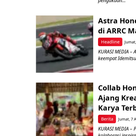
pengakuan...
Astra Hond
di ARRC M
Headline
Jumat,
KURASI MEDIA – A
keempat Idemitsu
Collab Hon
Ajang Kre
Karya Ter
Berita
Jumat, 7 
KURASI MEDIA – P
kolaborasi inspir