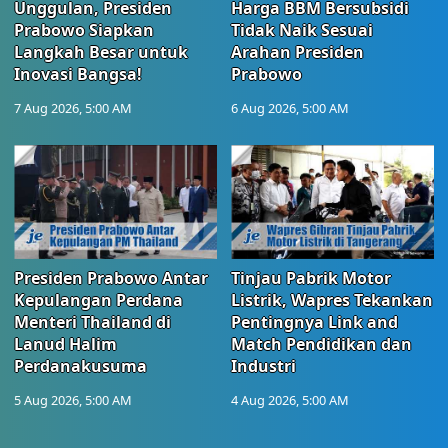
Unggulan, Presiden
Harga BBM Bersubsidi
Prabowo Siapkan
Tidak Naik Sesuai
Langkah Besar untuk
Arahan Presiden
Inovasi Bangsa!
Prabowo
7 Aug 2026, 5:00 AM
6 Aug 2026, 5:00 AM
Presiden Prabowo Antar
Tinjau Pabrik Motor
Kepulangan Perdana
Listrik, Wapres Tekankan
Menteri Thailand di
Pentingnya Link and
Lanud Halim
Match Pendidikan dan
Perdanakusuma
Industri
5 Aug 2026, 5:00 AM
4 Aug 2026, 5:00 AM