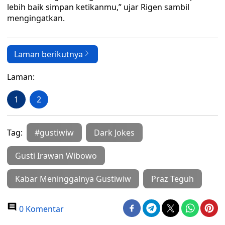
lebih baik simpan ketikanmu,” ujar Rigen sambil
mengingatkan.
Laman berikutnya
Laman:
1
2
Tag:
#gustiwiw
Dark Jokes
Gusti Irawan Wibowo
Kabar Meninggalnya Gustiwiw
Praz Teguh
0 Komentar