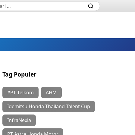
Tag Populer
#PT Telkom
AHM
Idemitsu Honda Thailand Talent Cup
InfraNexia
PT Astra Honda Motor