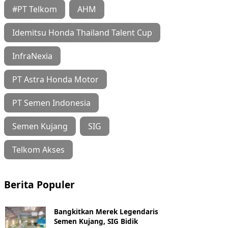
#PT Telkom
AHM
Idemitsu Honda Thailand Talent Cup
InfraNexia
PT Astra Honda Motor
PT Semen Indonesia
Semen Kujang
SIG
Telkom Akses
Berita Populer
Bangkitkan Merek Legendaris
Semen Kujang, SIG Bidik