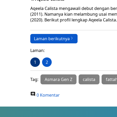
Aqeela Calista mengawali debut dengan ber
(2011). Namanya kian melambung usai meme
(2020). Berikut profil lengkap Aqeela Calista.
Laman berikutnya
Laman:
1
2
Tag:
Asmara Gen Z
calista
fatta
0 Komentar