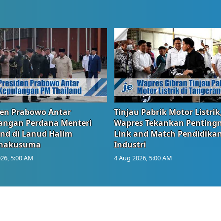
den Prabowo Antar
Tinjau Pabrik Motor Listrik
angan Perdana Menteri
Wapres Tekankan Penting
and di Lanud Halim
Link and Match Pendidika
anakusuma
Industri
26, 5:00 AM
4 Aug 2026, 5:00 AM