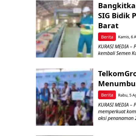
Bangkitka
SIG Bidik
Barat
Berita
Kamis, 6 
KURASI MEDIA – P
kembali Semen Kuj
TelkomGro
Menumbuhk
Berita
Rabu, 5 A
KURASI MEDIA – PT
memperkuat komit
aksi penanaman 2