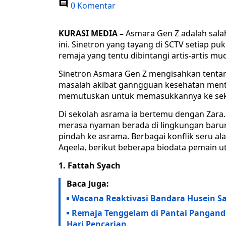
0 Komentar
KURASI MEDIA –
Asmara Gen Z adalah salah
ini. Sinetron yang tayang di SCTV setiap p
remaja yang tentu dibintangi artis-artis mu
Sinetron Asmara Gen Z mengisahkan tenta
masalah akibat ganngguan kesehatan ment
memutuskan untuk memasukkannya ke sek
Di sekolah asrama ia bertemu dengan Zara.
merasa nyaman berada di lingkungan barunya
pindah ke asrama. Berbagai konflik seru ala 
Aqeela, berikut beberapa biodata pemain u
1. Fattah Syach
Baca Juga:
Wacana Reaktivasi Bandara Husein Sa
Remaja Tenggelam di Pantai Pangand
Hari Pencarian