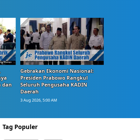
,
Gebrakan Ekonomi Nasional:
nya
Presiden Prabowo Rangkul
n dan
Seluruh Pengusaha KADIN
Daerah
3 Aug 2026, 5:00 AM
Tag Populer