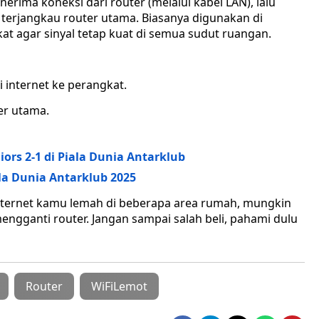
rima koneksi dari router (melalui kabel LAN), lalu
 terjangkau router utama. Biasanya digunakan di
at agar sinyal tetap kuat di semua sudut ruangan.
internet ke perangkat.
er utama.
rs 2-1 di Piala Dunia Antarklub
la Dunia Antarklub 2025
internet kamu lemah di beberapa area rumah, mungkin
ngganti router. Jangan sampai salah beli, pahami dulu
Router
WiFiLemot