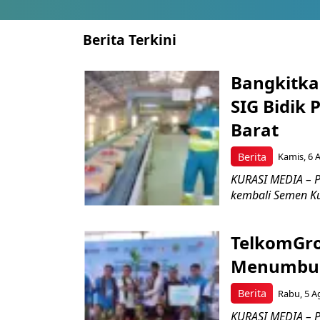
Berita Terkini
Bangkitka
SIG Bidik
Barat
Berita
Kamis, 6 
KURASI MEDIA – P
kembali Semen Kuj
TelkomGro
Menumbuhk
Berita
Rabu, 5 A
KURASI MEDIA – PT