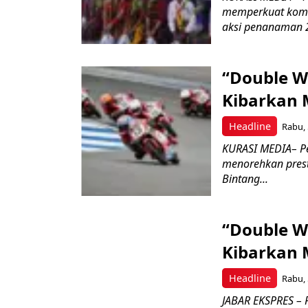
memperkuat komit
aksi penanaman 2
“Double W
Kibarkan M
Headline
Rabu, 
KURASI MEDIA– P
menorehkan prest
Bintang...
“Double W
Kibarkan M
Headline
Rabu, 
JABAR EKSPRES – 