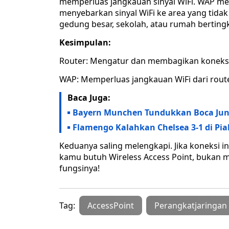
memperluas jangkauan sinyal WiFi. WAP mene
menyebarkan sinyal WiFi ke area yang tidak
gedung besar, sekolah, atau rumah bertingk
Kesimpulan:
Router: Mengatur dan membagikan koneksi 
WAP: Memperluas jangkauan WiFi dari rout
Baca Juga:
Bayern Munchen Tundukkan Boca Junio
Flamengo Kalahkan Chelsea 3-1 di Pia
Keduanya saling melengkapi. Jika koneksi 
kamu butuh Wireless Access Point, bukan me
fungsinya!
Tag:
AccessPoint
Perangkatjaringan