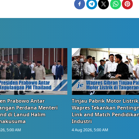
den Prabowo Antar
Tinjau Pabrik Motor Listrik
angan Perdana Menteri
Wapres Tekankan Penting
and di Lanud Halim
Link and Match Pendidika
anakusuma
Industri
26, 5:00 AM
4 Aug 2026, 5:00 AM