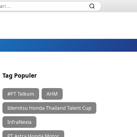
Tag Populer
#PT Telkom
AHM
Idemitsu Honda Thailand Talent Cup
InfraNexia
PT Astra Honda Motor