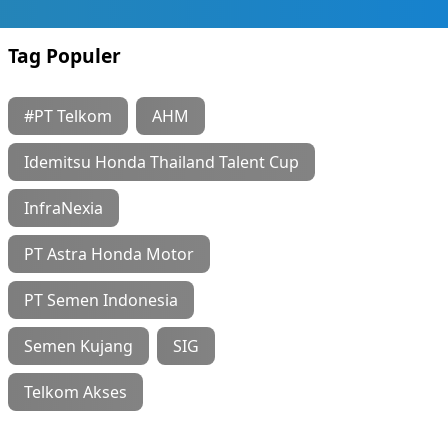
Tag Populer
#PT Telkom
AHM
Idemitsu Honda Thailand Talent Cup
InfraNexia
PT Astra Honda Motor
PT Semen Indonesia
Semen Kujang
SIG
Telkom Akses