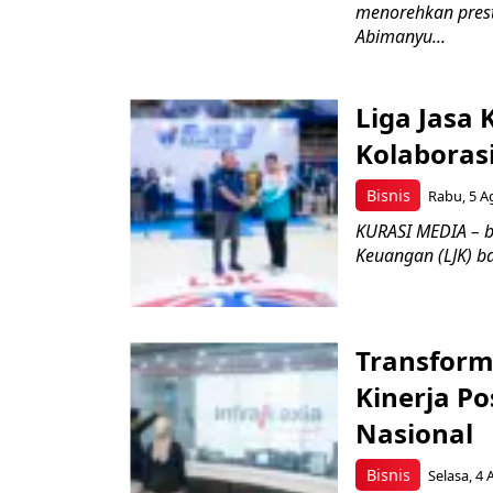
menorehkan prest
Abimanyu...
Liga Jasa
Kolaboras
Bisnis
Rabu, 5 A
KURASI MEDIA – b
Keuangan (LJK) ba
Transform
Kinerja Po
Nasional
Bisnis
Selasa, 4 