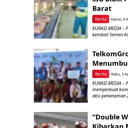
Barat
Berita
Kamis, 6 
KURASI MEDIA – P
kembali Semen Kuj
TelkomGro
Menumbuhk
Berita
Rabu, 5 A
KURASI MEDIA – PT
memperkuat komit
aksi penanaman 2
“Double W
Kibarkan M