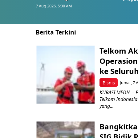
7 Aug 2026, 5:00 AM
Berita Terkini
Telkom Ak
Operasion
ke Seluru
Bisnis
Jumat, 7 
KURASI MEDIA – P
Telkom Indonesia 
yang...
Bangkitka
SIG Bidik