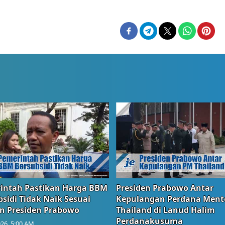
intah Pastikan Harga BBM
Presiden Prabowo Antar
sidi Tidak Naik Sesuai
Kepulangan Perdana Ment
n Presiden Prabowo
Thailand di Lanud Halim
Perdanakusuma
26, 5:00 AM