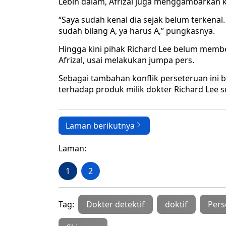
Lebih dalam, Afrizal juga menggambarkan ka
“Saya sudah kenal dia sejak belum terkenal.
sudah bilang A, ya harus A,” pungkasnya.
Hingga kini pihak Richard Lee belum membe
Afrizal, usai melakukan jumpa pers.
Sebagai tambahan konflik perseteruan ini 
terhadap produk milik dokter Richard Lee
Laman berikutnya
Laman:
1
2
Tag:
Dokter detektif
doktif
Pers