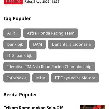
Headline
Rabu, 5 Agu 2026 - 18:55
Tag Populer
AHRT
Astra Honda Racing Team
bank bjb
DAM
Danantara Indonesia
DIGI bank bjb
Idemitsu FIM Asia Road Racing Championship
InfraNexia
MUA
PT Daya Adira Motora
Berita Populer
Telkom Rampungkan Spin-Off