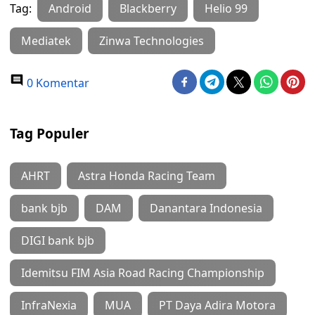
Tag:
Android
Blackberry
Helio 99
Mediatek
Zinwa Technologies
0 Komentar
Tag Populer
AHRT
Astra Honda Racing Team
bank bjb
DAM
Danantara Indonesia
DIGI bank bjb
Idemitsu FIM Asia Road Racing Championship
InfraNexia
MUA
PT Daya Adira Motora