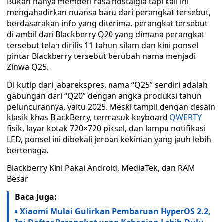
Bukan hanya memberi rasa nostalgia tapi kali ini
mengahadirkan nuansa baru dari perangkat tersebut,
berdasarakan info yang diterima, perangkat tersebut
di ambil dari Blackberry Q20 yang dimana perangkat
tersebut telah dirilis 11 tahun silam dan kini ponsel
pintar Blackberry tersebut berubah nama menjadi
Zinwa Q25.
Di kutip dari jabarekspres, nama “Q25” sendiri adalah
gabungan dari “Q20” dengan angka produksi tahun
peluncurannya, yaitu 2025. Meski tampil dengan desain
klasik khas BlackBerry, termasuk keyboard
QWERTY
fisik, layar kotak 720×720 piksel, dan lampu notifikasi
LED, ponsel ini dibekali jeroan kekinian yang jauh lebih
bertenaga.
Blackberry Kini Pakai Android, MediaTek, dan RAM
Besar
Baca Juga:
Xiaomi Mulai Gulirkan Pembaruan HyperOS 2.2,