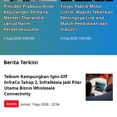
Presiden Prabowo Antar
Tinjau Pabrik Motor
Kepulangan Perdana
Listrik, Wapres Tekankan
Menteri Thailand di
Pentingnya Link and
Lanud Halim
Match Pendidikan dan
Perdanakusuma
Industri
5 Aug 2026, 5:00 AM
4 Aug 2026, 5:00 AM
Berita Terkini
Telkom Rampungkan Spin-Off
InfraCo Tahap 2, InfraNexia Jadi Pilar
Utama Bisnis Wholesale
Connectivity
Bisnis
Jumat, 7 Agu 2026 - 22:54