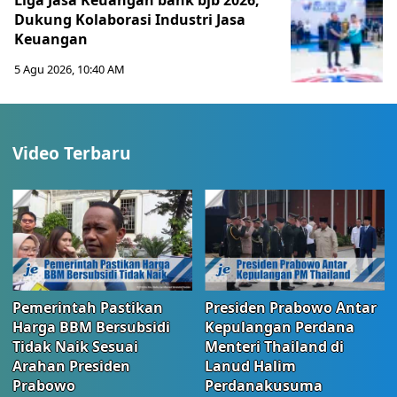
Liga Jasa Keuangan bank bjb 2026,
Dukung Kolaborasi Industri Jasa
Keuangan
5 Agu 2026, 10:40 AM
Video Terbaru
Pemerintah Pastikan
Presiden Prabowo Antar
Harga BBM Bersubsidi
Kepulangan Perdana
Tidak Naik Sesuai
Menteri Thailand di
Arahan Presiden
Lanud Halim
Prabowo
Perdanakusuma