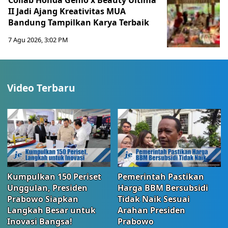
Collab Honda Genio x Beauty Ultima
II Jadi Ajang Kreativitas MUA
Bandung Tampilkan Karya Terbaik
7 Agu 2026, 3:02 PM
Video Terbaru
Kumpulkan 150 Periset
Pemerintah Pastikan
Unggulan, Presiden
Harga BBM Bersubsidi
Prabowo Siapkan
Tidak Naik Sesuai
Langkah Besar untuk
Arahan Presiden
Inovasi Bangsa!
Prabowo