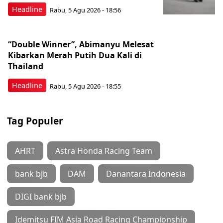
Headline
Rabu, 5 Agu 2026 - 18:56
“Double Winner”, Abimanyu Melesat
Kibarkan Merah Putih Dua Kali di
Thailand
Headline
Rabu, 5 Agu 2026 - 18:55
Tag Populer
AHRT
Astra Honda Racing Team
bank bjb
DAM
Danantara Indonesia
DIGI bank bjb
Idemitsu FIM Asia Road Racing Championship