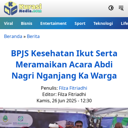
Viral
Bisnis
Entertaiment
Sport
Teknologi
Lif
Beranda
»
Berita
BPJS Kesehatan Ikut Serta
Meramaikan Acara Abdi
Nagri Nganjang Ka Warga
Penulis:
Filza Fitriadhi
Editor: Filza Fitriadhi
Kamis, 26 Jun 2025 - 12:30