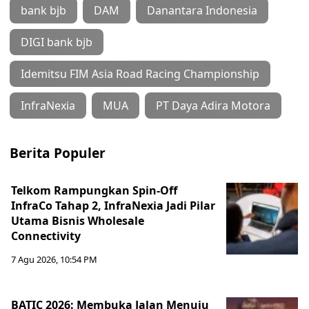
bank bjb
DAM
Danantara Indonesia
DIGI bank bjb
Idemitsu FIM Asia Road Racing Championship
InfraNexia
MUA
PT Daya Adira Motora
Berita Populer
Telkom Rampungkan Spin-Off
InfraCo Tahap 2, InfraNexia Jadi Pilar
Utama Bisnis Wholesale
Connectivity
7 Agu 2026, 10:54 PM
BATIC 2026: Membuka Jalan Menuju