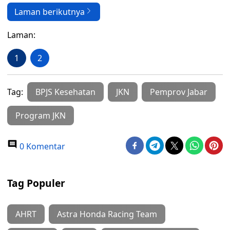
Laman berikutnya
Laman:
1
2
Tag:
BPJS Kesehatan
JKN
Pemprov Jabar
Program JKN
0 Komentar
Tag Populer
AHRT
Astra Honda Racing Team