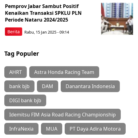
Pemprov Jabar Sambut Positif
Kenaikan Transaksi SPKLU PLN
Periode Nataru 2024/2025
Berita
Rabu, 15 Jan 2025 - 09:14
Tag Populer
AHRT
Astra Honda Racing Team
bank bjb
DAM
Danantara Indonesia
DIGI bank bjb
Idemitsu FIM Asia Road Racing Championship
InfraNexia
MUA
PT Daya Adira Motora