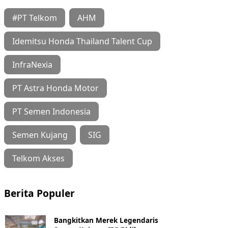
#PT Telkom
AHM
Idemitsu Honda Thailand Talent Cup
InfraNexia
PT Astra Honda Motor
PT Semen Indonesia
Semen Kujang
SIG
Telkom Akses
Berita Populer
Bangkitkan Merek Legendaris