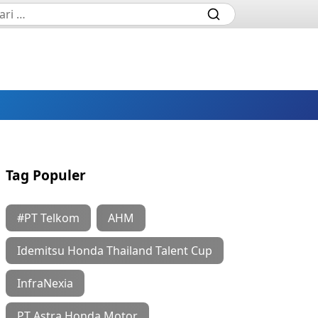
Tag Populer
#PT Telkom
AHM
Idemitsu Honda Thailand Talent Cup
InfraNexia
PT Astra Honda Motor