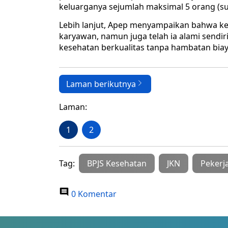
keluarganya sejumlah maksimal 5 orang (sua
Lebih lanjut, Apep menyampaikan bahwa ke
karyawan, namun juga telah ia alami sendi
kesehatan berkualitas tanpa hambatan biay
Laman berikutnya
Laman:
1
2
Tag:
BPJS Kesehatan
JKN
Pekerj
0 Komentar