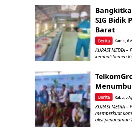
Bangkitka
SIG Bidik
Barat
Berita
Kamis, 6 
KURASI MEDIA – P
kembali Semen Kuj
TelkomGro
Menumbuhk
Berita
Rabu, 5 A
KURASI MEDIA – PT
memperkuat komit
aksi penanaman 2