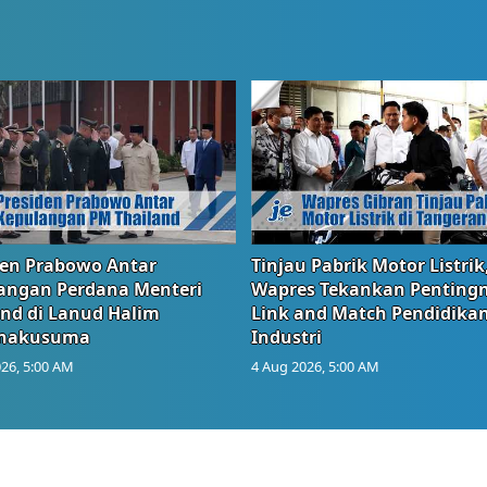
den Prabowo Antar
Tinjau Pabrik Motor Listrik
angan Perdana Menteri
Wapres Tekankan Penting
and di Lanud Halim
Link and Match Pendidika
anakusuma
Industri
26, 5:00 AM
4 Aug 2026, 5:00 AM