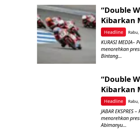
“Double W
Kibarkan M
Headline
Rabu, 
KURASI MEDIA– P
menorehkan prest
Bintang...
“Double W
Kibarkan M
Headline
Rabu, 
JABAR EKSPRES – 
menorehkan prest
Abimanyu...