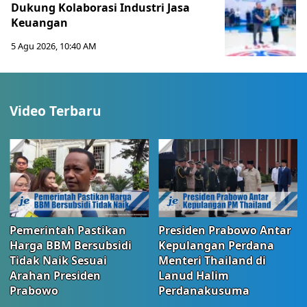
Dukung Kolaborasi Industri Jasa
Keuangan
5 Agu 2026, 10:40 AM
Video Terbaru
Pemerintah Pastikan
Presiden Prabowo Antar
Harga BBM Bersubsidi
Kepulangan Perdana
Tidak Naik Sesuai
Menteri Thailand di
Arahan Presiden
Lanud Halim
Prabowo
Perdanakusuma