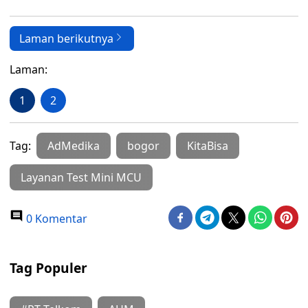
Laman berikutnya
Laman:
1
2
Tag:
AdMedika
bogor
KitaBisa
Layanan Test Mini MCU
0 Komentar
Tag Populer