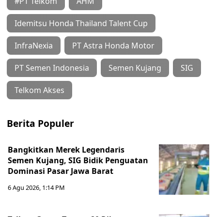
#PT Telkom
AHM
Idemitsu Honda Thailand Talent Cup
InfraNexia
PT Astra Honda Motor
PT Semen Indonesia
Semen Kujang
SIG
Telkom Akses
Berita Populer
Bangkitkan Merek Legendaris
Semen Kujang, SIG Bidik Penguatan
Dominasi Pasar Jawa Barat
6 Agu 2026, 1:14 PM