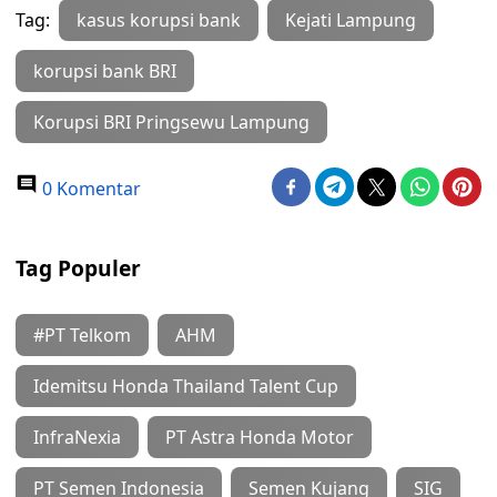
Tag:
kasus korupsi bank
Kejati Lampung
korupsi bank BRI
Korupsi BRI Pringsewu Lampung
0 Komentar
Tag Populer
#PT Telkom
AHM
Idemitsu Honda Thailand Talent Cup
InfraNexia
PT Astra Honda Motor
PT Semen Indonesia
Semen Kujang
SIG