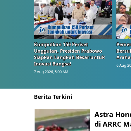
Kumpulkan 150 Periset
Pemer
Unggulan, Presiden Prabowo
Bersub
Siapkan Langkah Besar untuk
Araha
Inovasi Bangsa!
6 Aug 20
7 Aug 2026, 5:00 AM
Berita Terkini
Astra Hond
di ARRC M