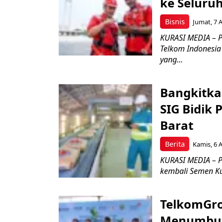
ke Seluru
Bisnis
Jumat, 7 
KURASI MEDIA – P
Telkom Indonesia 
yang...
Bangkitka
SIG Bidik
Barat
Berita
Kamis, 6 
KURASI MEDIA – P
kembali Semen Kuj
TelkomGro
Menumbuhk