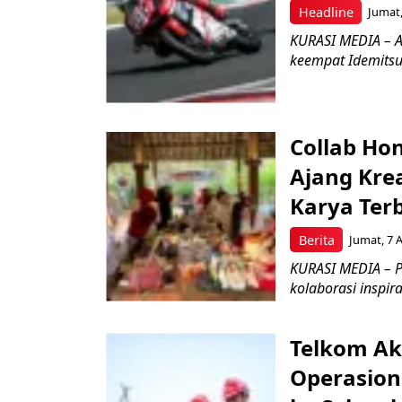
Headline
Jumat,
KURASI MEDIA – A
keempat Idemitsu
Collab Hon
Ajang Kre
Karya Ter
Berita
Jumat, 7 
KURASI MEDIA – P
kolaborasi inspir
Telkom Ak
Operasion