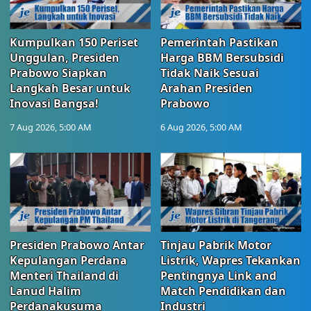
Kumpulkan 150 Periset
Pemerintah Pastikan
Unggulan, Presiden
Harga BBM Bersubsidi
Prabowo Siapkan
Tidak Naik Sesuai
Langkah Besar untuk
Arahan Presiden
Inovasi Bangsa!
Prabowo
7 Aug 2026, 5:00 AM
6 Aug 2026, 5:00 AM
Presiden Prabowo Antar
Tinjau Pabrik Motor
Kepulangan Perdana
Listrik, Wapres Tekankan
Menteri Thailand di
Pentingnya Link and
Lanud Halim
Match Pendidikan dan
Perdanakusuma
Industri