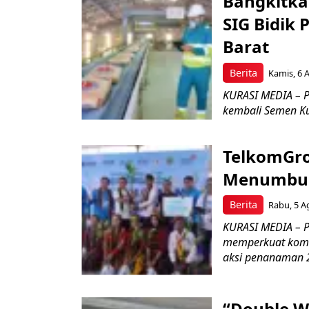
Bangkitka
SIG Bidik
Barat
Berita
Kamis, 6 
KURASI MEDIA – P
kembali Semen Kuj
TelkomGro
Menumbuhk
Berita
Rabu, 5 A
KURASI MEDIA – PT
memperkuat komit
aksi penanaman 2
“Double W