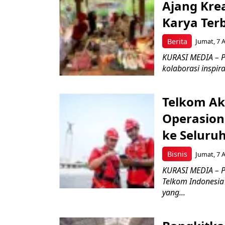
Ajang Kre
Karya Ter
Berita
Jumat, 7 
KURASI MEDIA – P
kolaborasi inspir
Telkom Ak
Operasion
ke Seluru
Bisnis
Jumat, 7 
KURASI MEDIA – P
Telkom Indonesia 
yang...