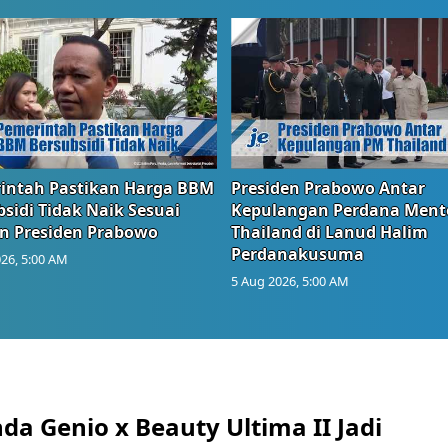
intah Pastikan Harga BBM
Presiden Prabowo Antar
sidi Tidak Naik Sesuai
Kepulangan Perdana Ment
n Presiden Prabowo
Thailand di Lanud Halim
Perdanakusuma
26, 5:00 AM
5 Aug 2026, 5:00 AM
da Genio x Beauty Ultima II Jadi