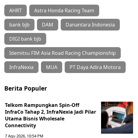
AHRT
Astra Honda Racing Team
bank bjb
DAM
Danantara Indonesia
DIGI bank bjb
Idemitsu FIM Asia Road Racing Championship
InfraNexia
MUA
PT Daya Adira Motora
Berita Populer
Telkom Rampungkan Spin-Off
InfraCo Tahap 2, InfraNexia Jadi Pilar
Utama Bisnis Wholesale
Connectivity
7 Agu 2026, 10:54 PM