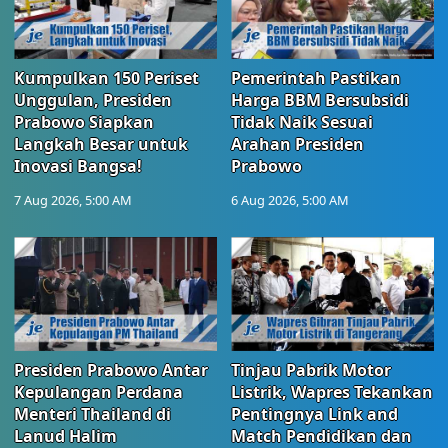
Kumpulkan 150 Periset
Pemerintah Pastikan
Unggulan, Presiden
Harga BBM Bersubsidi
Prabowo Siapkan
Tidak Naik Sesuai
Langkah Besar untuk
Arahan Presiden
Inovasi Bangsa!
Prabowo
7 Aug 2026, 5:00 AM
6 Aug 2026, 5:00 AM
Presiden Prabowo Antar
Tinjau Pabrik Motor
Kepulangan Perdana
Listrik, Wapres Tekankan
Menteri Thailand di
Pentingnya Link and
Lanud Halim
Match Pendidikan dan