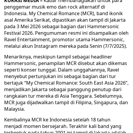
KURASI MEDIA –
Kabar membahagiakan untuk para
penggemar musik emo dan rock alternatif di
Indonesia. My Chemical Romance (MCR), band ikonik
asal Amerika Serikat, dipastikan akan tampil di Jakarta
pada 3 Mei 2026 sebagai bagian dari Hammersonic
Festival 2026. Pengumuman resmi ini disampaikan oleh
Ravel Entertainment, promotor utama Hammersonic,
melalui akun Instagram mereka pada Senin (7/7/2025).
Menariknya, meskipun tampil sebagai headliner
Hammersonic, penampilan MCR disebut akan dikemas
seperti konser tunggal. Dalam unggahannya, Ravel
menyebut pertunjukan ini sebagai bagian dari tur
bertajuk “My Chemical Romance: South East Asia 2026”,
menjadikan Jakarta sebagai panggung penutup dari
rangkaian tur mereka di Asia Tenggara. Sebelumnya,
MCR juga dijadwalkan tampil di Filipina, Singapura, dan
Malaysia.
Kembalinya MCR ke Indonesia setelah 18 tahun
menjadi momen bersejarah. Terakhir kali band yang
terbentuk pada tahun 2001 ini tampil di Jakarta adalah