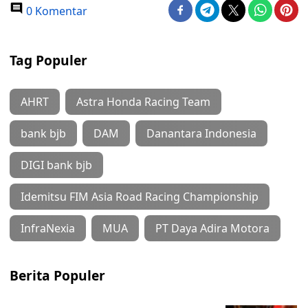
0 Komentar
Tag Populer
AHRT
Astra Honda Racing Team
bank bjb
DAM
Danantara Indonesia
DIGI bank bjb
Idemitsu FIM Asia Road Racing Championship
InfraNexia
MUA
PT Daya Adira Motora
Berita Populer