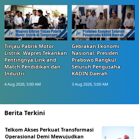
Tinjau Pabrik Motor
Gebrakan Ekonomi
Listrik, Wapres Tekankan
Nasional: Presiden
Pentingnya Link and
Prabowo Rangkul
Match Pendidikan dan
Seluruh Pengusaha
Industri
KADIN Daerah
4 Aug 2026, 5:00 AM
3 Aug 2026, 5:00 AM
Berita Terkini
Telkom Akses Perkuat Transformasi
Operasional Demi Mewujudkan