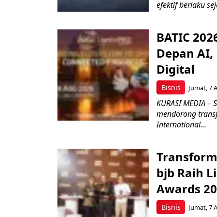
efektif berlaku se
BATIC 202
Depan AI, 
Digital
Bisnis
Jumat, 7 
KURASI MEDIA – S
mendorong transfo
International...
Transform
bjb Raih 
Awards 2
Bisnis
Jumat, 7 