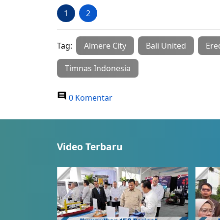
1
2
Tag:
Almere City
Bali United
Ered
Timnas Indonesia
0 Komentar
Video Terbaru