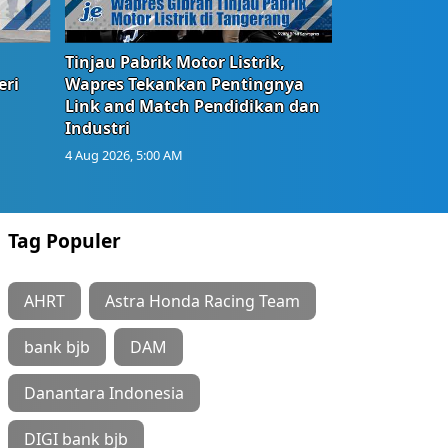
Tinjau Pabrik Motor Listrik,
eri
Wapres Tekankan Pentingnya
Link and Match Pendidikan dan
Industri
4 Aug 2026, 5:00 AM
Tag Populer
AHRT
Astra Honda Racing Team
bank bjb
DAM
Danantara Indonesia
DIGI bank bjb