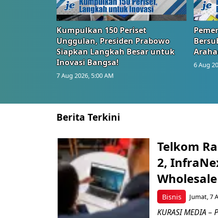
Kumpulkan 150 Periset
Pemer
Unggulan, Presiden Prabowo
Bersub
Siapkan Langkah Besar untuk
Araha
Inovasi Bangsa!
6 Aug 20
7 Aug 2026, 5:00 AM
Berita Terkini
Telkom Ra
2, InfraNe
Wholesale
Bisnis
Jumat, 7 
KURASI MEDIA – P