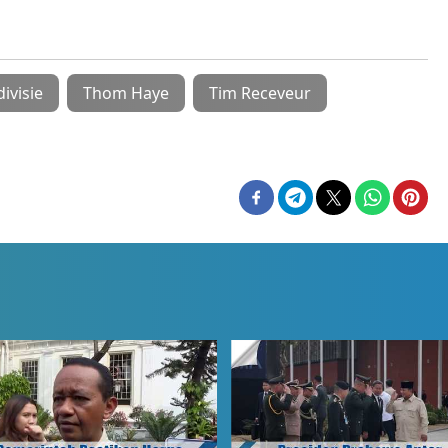
ivisie
Thom Haye
Tim Receveur