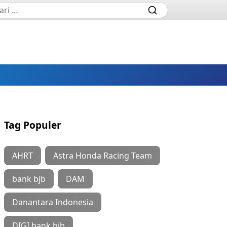
Tag Populer
AHRT
Astra Honda Racing Team
bank bjb
DAM
Danantara Indonesia
DIGI bank bjb