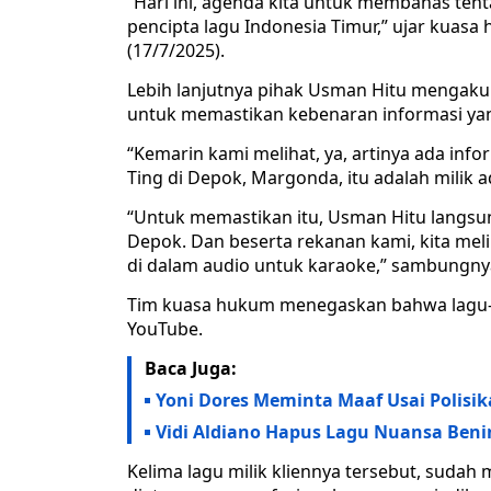
“Hari ini, agenda kita untuk membahas tent
pencipta lagu Indonesia Timur,” ujar kuasa
(17/7/2025).
Lebih lanjutnya pihak Usman Hitu mengaku 
untuk memastikan kebenaran informasi ya
“Kemarin kami melihat, ya, artinya ada inf
Ting di Depok, Margonda, itu adalah milik 
“Untuk memastikan itu, Usman Hitu langsun
Depok. Dan beserta rekanan kami, kita me
di dalam audio untuk karaoke,” sambungny
Tim kuasa hukum menegaskan bahwa lagu-la
YouTube.
Baca Juga:
Yoni Dores Meminta Maaf Usai Polisika
Vidi Aldiano Hapus Lagu Nuansa Benin
Kelima lagu milik kliennya tersebut, sudah 