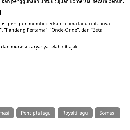
sikan penggunaan untuk tujuan komersial secara penuh.
i
ensi pers pun membeberkan kelima lagu ciptaanya
ua”, “Pandang Pertama”, “Onde-Onde”, dan “Beta
dan merasa karyanya telah dibajak.
omasi
Pencipta lagu
Royalti lagu
Somasi