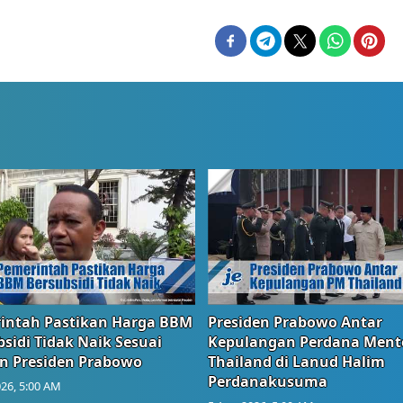
intah Pastikan Harga BBM
Presiden Prabowo Antar
sidi Tidak Naik Sesuai
Kepulangan Perdana Ment
n Presiden Prabowo
Thailand di Lanud Halim
Perdanakusuma
26, 5:00 AM