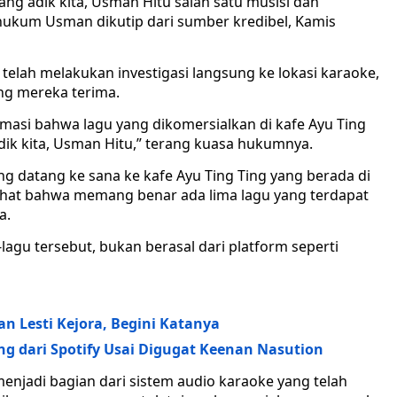
ang adik kita, Usman Hitu salah satu musisi dan
 hukum Usman dikutip dari sumber kredibel, Kamis
telah melakukan investigasi langsung ke lokasi karaoke,
ng mereka terima.
ormasi bahwa lagu yang dikomersialkan di kafe Ayu Ting
adik kita, Usman Hitu,” terang kuasa hukumnya.
g datang ke sana ke kafe Ayu Ting Ting yang berada di
lihat bahwa memang benar ada lima lagu yang terdapat
a.
gu tersebut, bukan berasal dari platform seperti
n Lesti Kejora, Begini Katanya
g dari Spotify Usai Digugat Keenan Nasution
menjadi bagian dari sistem audio karaoke yang telah