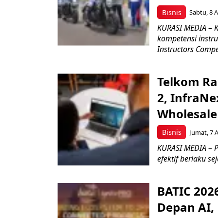
Bisnis
Sabtu, 8 A
KURASI MEDIA – K
kompetensi instru
Instructors Compet
Telkom Ra
2, InfraNe
Wholesale
Bisnis
Jumat, 7 
KURASI MEDIA – P
efektif berlaku se
BATIC 202
Depan AI, 