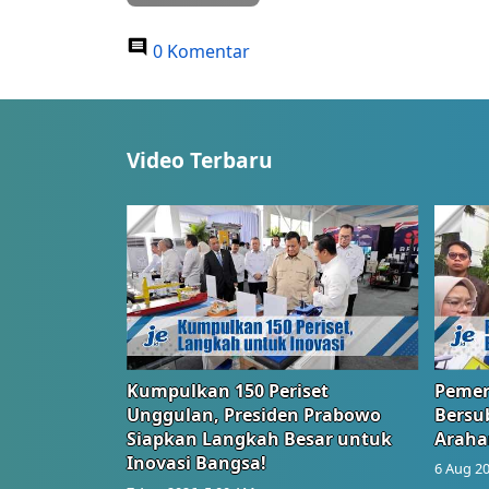
0 Komentar
Video Terbaru
Kumpulkan 150 Periset
Pemer
Unggulan, Presiden Prabowo
Bersub
Siapkan Langkah Besar untuk
Araha
Inovasi Bangsa!
6 Aug 20