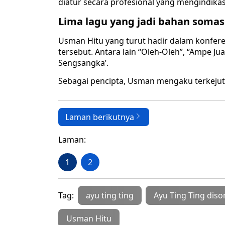
diatur secara profesional yang mengindika
Lima lagu yang jadi bahan somas
Usman Hitu yang turut hadir dalam konfer
tersebut. Antara lain “Oleh-Oleh”, “Ampe J
Sengsangka’.
Sebagai pencipta, Usman mengaku terkejut 
Laman berikutnya
Laman:
1
2
Tag:
ayu ting ting
Ayu Ting Ting dis
Usman Hitu