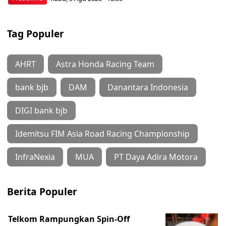
Tag Populer
AHRT
Astra Honda Racing Team
bank bjb
DAM
Danantara Indonesia
DIGI bank bjb
Idemitsu FIM Asia Road Racing Championship
InfraNexia
MUA
PT Daya Adira Motora
Berita Populer
Telkom Rampungkan Spin-Off