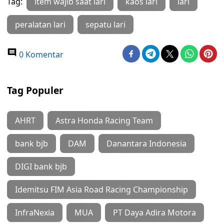
Tag:
item wajib saat lari
kaos lari
lari
peralatan lari
sepatu lari
0 Komentar
Tag Populer
AHRT
Astra Honda Racing Team
bank bjb
DAM
Danantara Indonesia
DIGI bank bjb
Idemitsu FIM Asia Road Racing Championship
InfraNexia
MUA
PT Daya Adira Motora