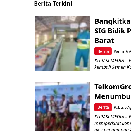
Berita Terkini
Bangkitka
SIG Bidik
Barat
Berita
Kamis, 6 
KURASI MEDIA – P
kembali Semen Kuj
TelkomGro
Menumbuhk
Berita
Rabu, 5 A
KURASI MEDIA – PT
memperkuat komit
aksi penanaman 2