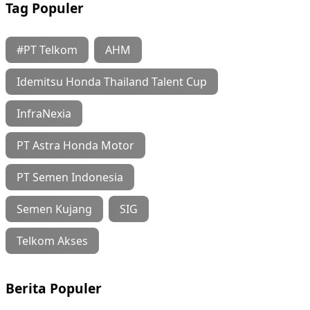
Tag Populer
#PT Telkom
AHM
Idemitsu Honda Thailand Talent Cup
InfraNexia
PT Astra Honda Motor
PT Semen Indonesia
Semen Kujang
SIG
Telkom Akses
Berita Populer