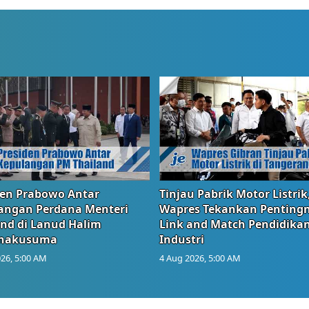
den Prabowo Antar
Tinjau Pabrik Motor Listrik
angan Perdana Menteri
Wapres Tekankan Penting
and di Lanud Halim
Link and Match Pendidika
anakusuma
Industri
26, 5:00 AM
4 Aug 2026, 5:00 AM