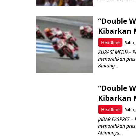
“Double W
Kibarkan M
Headline
Rabu, 
KURASI MEDIA– P
menorehkan prest
Bintang...
“Double W
Kibarkan M
Headline
Rabu, 
JABAR EKSPRES – 
menorehkan prest
Abimanyu...