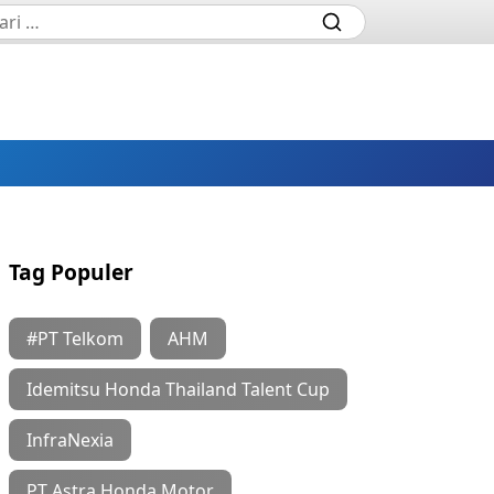
Tag Populer
#PT Telkom
AHM
Idemitsu Honda Thailand Talent Cup
InfraNexia
PT Astra Honda Motor