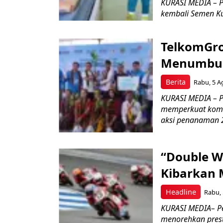
KURASI MEDIA – P
kembali Semen Kuj
TelkomGro
Menumbuhk
Berita
Rabu, 5 A
KURASI MEDIA – PT
memperkuat komit
aksi penanaman 2
“Double W
Kibarkan M
Headline
Rabu, 
KURASI MEDIA– P
menorehkan prest