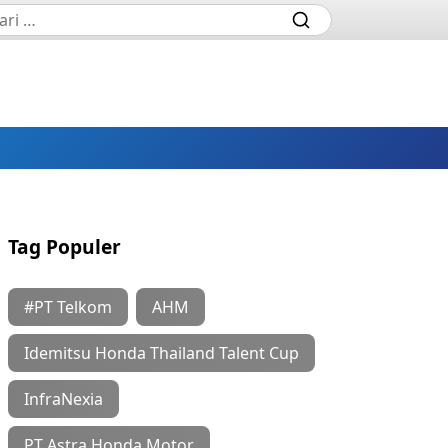
Tag Populer
#PT Telkom
AHM
Idemitsu Honda Thailand Talent Cup
InfraNexia
PT Astra Honda Motor