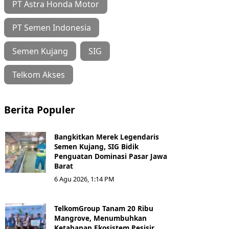
PT Astra Honda Motor
PT Semen Indonesia
Semen Kujang
SIG
Telkom Akses
Berita Populer
Bangkitkan Merek Legendaris
Semen Kujang, SIG Bidik
Penguatan Dominasi Pasar Jawa
Barat
6 Agu 2026, 1:14 PM
TelkomGroup Tanam 20 Ribu
Mangrove, Menumbuhkan
Ketahanan Ekosistem Pesisir