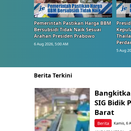
Pemerintah Pastikan Harga BBM
Presi
Bersubsidi Tidak Naik Sesuai
Kepul
Arahan Presiden Prabowo
Thail
Perd
6 Aug 2026, 5:00 AM
5 Aug 20
Berita Terkini
Bangkitka
SIG Bidik
Barat
Berita
Kamis, 6 