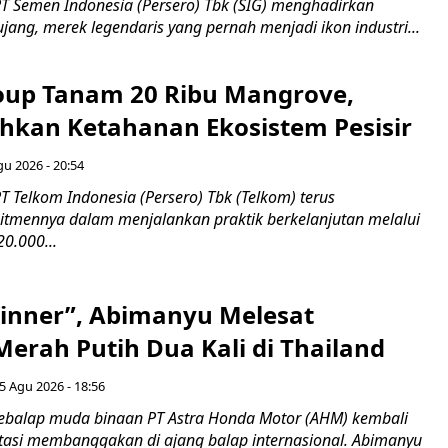
T Semen Indonesia (Persero) Tbk (SIG) menghadirkan
ang, merek legendaris yang pernah menjadi ikon industri...
up Tanam 20 Ribu Mangrove,
an Ketahanan Ekosistem Pesisir
gu 2026 - 20:54
 Telkom Indonesia (Persero) Tbk (Telkom) terus
mennya dalam menjalankan praktik berkelanjutan melalui
0.000...
inner”, Abimanyu Melesat
erah Putih Dua Kali di Thailand
5 Agu 2026 - 18:56
ebalap muda binaan PT Astra Honda Motor (AHM) kembali
asi membanggakan di ajang balap internasional. Abimanyu