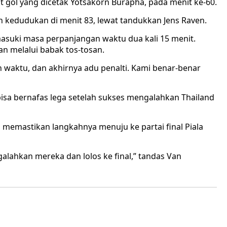
at gol yang dicetak Yotsakorn Burapha, pada menit ke-60.
 kedudukan di menit 83, lewat tandukkan Jens Raven.
asuki masa perpanjangan waktu dua kali 15 menit.
an melalui babak tos-tosan.
n waktu, dan akhirnya adu penalti. Kami benar-benar
isa bernafas lega setelah sukses mengalahkan Thailand
emastikan langkahnya menuju ke partai final Piala
galahkan mereka dan lolos ke final,” tandas Van