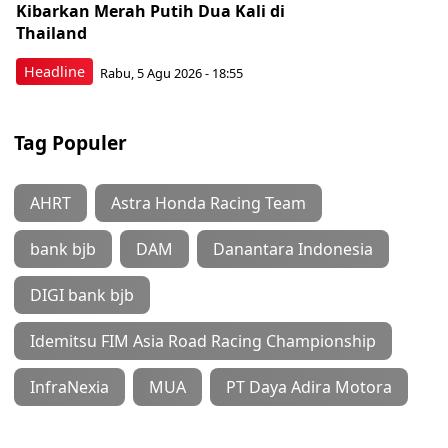
Kibarkan Merah Putih Dua Kali di
Thailand
Headline
Rabu, 5 Agu 2026 - 18:55
Tag Populer
AHRT
Astra Honda Racing Team
bank bjb
DAM
Danantara Indonesia
DIGI bank bjb
Idemitsu FIM Asia Road Racing Championship
InfraNexia
MUA
PT Daya Adira Motora