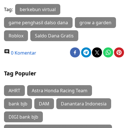
Tag:
berkebun virtual
game penghasil dalso dana
grow a garden
Roblox
Saldo Dana Gratis
0 Komentar
Tag Populer
AHRT
Astra Honda Racing Team
bank bjb
DAM
Danantara Indonesia
DIGI bank bjb