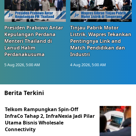
Presiden Prabowo Antar
Tinjau Pabrik Motor
Kepulangan Perdana
Listrik, Wapres Tekankan
Menteri Thailand di
Pentingnya Link and
Lanud Halim
Match Pendidikan dan
Perdanakusuma
Industri
5 Aug 2026, 5:00 AM
4 Aug 2026, 5:00 AM
Berita Terkini
Telkom Rampungkan Spin-Off
InfraCo Tahap 2, InfraNexia Jadi Pilar
Utama Bisnis Wholesale
Connectivity