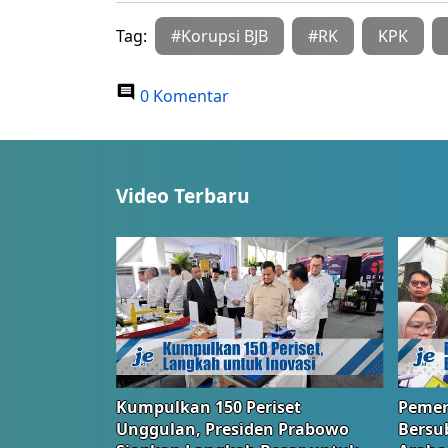
Tag:
#Korupsi BJB
#RK
KPK
0 Komentar
Video Terbaru
Kumpulkan 150 Periset
Pemer
Unggulan, Presiden Prabowo
Bersub