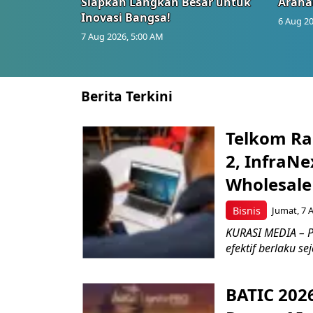
Siapkan Langkah Besar untuk
Araha
Inovasi Bangsa!
6 Aug 20
7 Aug 2026, 5:00 AM
Berita Terkini
Telkom Ra
2, InfraNe
Wholesale
Bisnis
Jumat, 7 
KURASI MEDIA – P
efektif berlaku se
BATIC 202