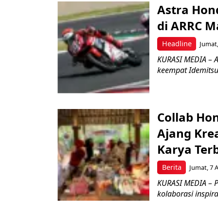
Astra Hond
di ARRC M
Headline
Jumat,
KURASI MEDIA – A
keempat Idemitsu
Collab Hon
Ajang Kre
Karya Ter
Berita
Jumat, 7 
KURASI MEDIA – P
kolaborasi inspir