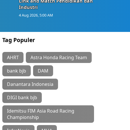
Link and Match Pendidikan dan
Industri
4 Aug 2026, 5:00 AM
Tag Populer
AHRT
Astra Honda Racing Team
bank bjb
DAM
Danantara Indonesia
DIGI bank bjb
Idemitsu FIM Asia Road Racing
Championship