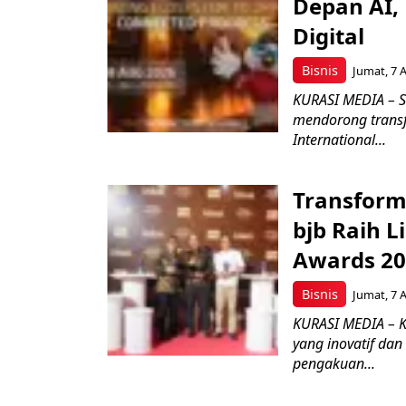
Depan AI, 
Digital
Bisnis
Jumat, 7 
KURASI MEDIA – S
mendorong transfo
International...
Transform
bjb Raih 
Awards 2
Bisnis
Jumat, 7 
KURASI MEDIA – 
yang inovatif da
pengakuan...