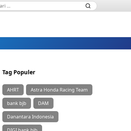
Tag Populer
AHRT
Astra Honda Racing Team
bank bjb
DAM
Danantara Indonesia
DIGI bank bjb