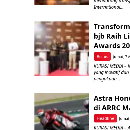
mendorong transfo
International...
Transform
bjb Raih 
Awards 2
Bisnis
Jumat, 7 
KURASI MEDIA – 
yang inovatif da
pengakuan...
Astra Hond
di ARRC M
Headline
Jumat,
KURASI MEDIA – A