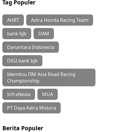
Tag Populer
AHRT
Astra Honda Racing Team
bank bjb
DAM
Danantara Indonesia
DIGI bank bjb
Idemitsu FIM Asia Road Racing
Championship
InfraNexia
MUA
PT Daya Adira Motora
Berita Populer