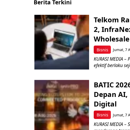
Berita Terkini
Telkom Ra
2, InfraNe
Wholesale
Bisnis
Jumat, 7 
KURASI MEDIA – P
efektif berlaku se
BATIC 202
Depan AI, 
Digital
Bisnis
Jumat, 7 
KURASI MEDIA – S