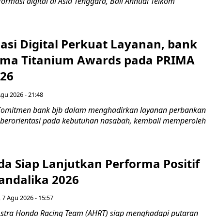
rmasi digital di Asia Tenggara, Bali Annual Telkom
asi Digital Perkuat Layanan, bank
Lima Titanium Awards pada PRIMA
026
Agu 2026 - 21:48
Komitmen bank bjb dalam menghadirkan layanan perbankan
n berorientasi pada kebutuhan nasabah, kembali memperoleh
a Siap Lanjutkan Performa Positif
andalika 2026
 7 Agu 2026 - 15:57
stra Honda Racing Team (AHRT) siap menghadapi putaran