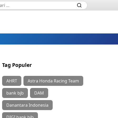
Tag Populer
AHRT
Astra Honda Racing Team
bank bjb
DAM
Danantara Indonesia
DIGI bank bjb