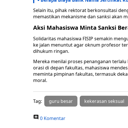
Berapa Biaya Balik Nama Sertifikat R
Selain itu, pihak rektorat berkonsultasi de
memastikan mekanisme dan sanksi akan me
Aksi Mahasiswa Minta Sanksi Ber
Solidaritas mahasiswa FISIP semakin mengua
ke jalan menuntut agar oknum profesor ter
dihukum ringan.
Mereka menilai proses penanganan terlalu
orasi di depan fakultas, mahasiswa mendes
meminta pimpinan fakultas, termasuk dek
moral.
Tag:
guru besar
kekerasan seksual
0 Komentar