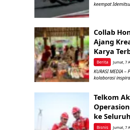
keempat Idemitsu
Collab Hon
Ajang Kre
Karya Ter
Berita
Jumat, 7 
KURASI MEDIA – P
kolaborasi inspir
Telkom Ak
Operasion
ke Seluru
Bisnis
Jumat, 7 