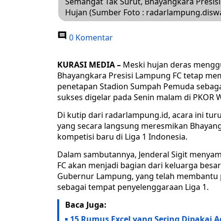
Semangat Tak Surut, Bhayangkara Presis
Hujan (Sumber Foto : radarlampung.diswa
0 Komentar
KURASI MEDIA –
Meski hujan deras mengg
Bhayangkara Presisi Lampung FC tetap memb
penetapan Stadion Sumpah Pemuda sebaga
sukses digelar pada Senin malam di PKOR 
Di kutip dari radarlampung.id, acara ini turu
yang secara langsung meresmikan Bhayangk
kompetisi baru di Liga 1 Indonesia.
Dalam sambutannya, Jenderal Sigit menya
FC akan menjadi bagian dari keluarga bes
Gubernur Lampung, yang telah membantu p
sebagai tempat penyelenggaraan Liga 1.
Baca Juga:
15 Rumus Excel yang Sering Dipakai A