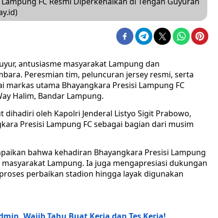
i Lampung FC Resmi Diperkenalkan di Tengah Guyuran
y.id)
uyur, antusiasme masyarakat Lampung dan
ara. Peresmian tim, peluncuran jersey resmi, serta
i markas utama Bhayangkara Presisi Lampung FC
Way Halim, Bandar Lampung.
t dihadiri oleh Kapolri Jenderal Listyo Sigit Prabowo,
ara Presisi Lampung FC sebagai bagian dari musim
mpaikan bahwa kehadiran Bhayangkara Presisi Lampung
ar masyarakat Lampung. Ia juga mengapresiasi dukungan
roses perbaikan stadion hingga layak digunakan
dmin, Wajib Tahu Buat Kerja dan Tes Kerja!