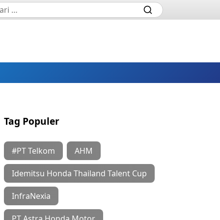
Tag Populer
#PT Telkom
AHM
Idemitsu Honda Thailand Talent Cup
InfraNexia
PT Astra Honda Motor