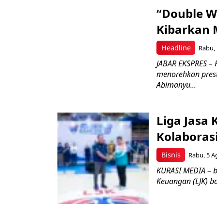
“Double W
Kibarkan M
Headline
Rabu, 
JABAR EKSPRES – 
menorehkan prest
Abimanyu...
Liga Jasa
Kolaboras
Bisnis
Rabu, 5 A
KURASI MEDIA – b
Keuangan (LJK) ba