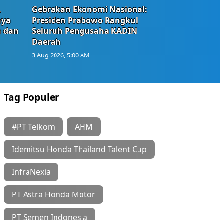
,
Gebrakan Ekonomi Nasional:
nya
Presiden Prabowo Rangkul
n dan
Seluruh Pengusaha KADIN
Daerah
3 Aug 2026, 5:00 AM
Tag Populer
#PT Telkom
AHM
Idemitsu Honda Thailand Talent Cup
InfraNexia
PT Astra Honda Motor
PT Semen Indonesia