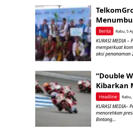
TelkomGro
Menumbuhk
Berita
Rabu, 5 A
KURASI MEDIA – PT
memperkuat komit
aksi penanaman 2
“Double W
Kibarkan M
Headline
Rabu, 
KURASI MEDIA– P
menorehkan prest
Bintang...