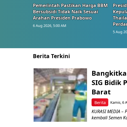
Pemerintah Pastikan Harga BBM
Presi
Bersubsidi Tidak Naik Sesuai
Kepul
Arahan Presiden Prabowo
Thail
Perd
6 Aug 2026, 5:00 AM
5 Aug 20
Berita Terkini
Bangkitka
SIG Bidik
Barat
Berita
Kamis, 6 
KURASI MEDIA – P
kembali Semen Kuj