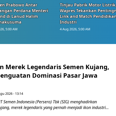
den Prabowo Antar
Tinjau Pabrik Motor Listrik
angan Perdana Menteri
Wapres Tekankan Penting
and di Lanud Halim
Link and Match Pendidika
anakusuma
Industri
26, 5:00 AM
4 Aug 2026, 5:00 AM
n Merek Legendaris Semen Kujang,
 Penguatan Dominasi Pasar Jawa
Agu 2026 - 13:14
T Semen Indonesia (Persero) Tbk (SIG) menghadirkan
ang, merek legendaris yang pernah menjadi ikon industri...