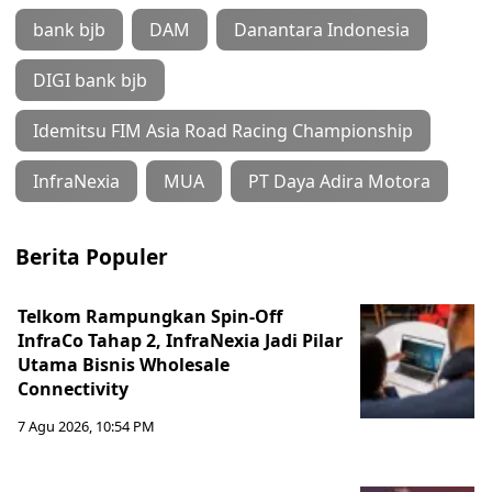
bank bjb
DAM
Danantara Indonesia
DIGI bank bjb
Idemitsu FIM Asia Road Racing Championship
InfraNexia
MUA
PT Daya Adira Motora
Berita Populer
Telkom Rampungkan Spin-Off
InfraCo Tahap 2, InfraNexia Jadi Pilar
Utama Bisnis Wholesale
Connectivity
7 Agu 2026, 10:54 PM