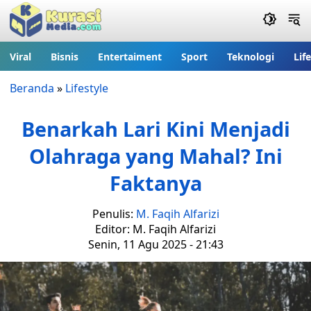
Viral
Bisnis
Entertaiment
Sport
Teknologi
Lif
Beranda
»
Lifestyle
Benarkah Lari Kini Menjadi
Olahraga yang Mahal? Ini
Faktanya
Penulis:
M. Faqih Alfarizi
Editor: M. Faqih Alfarizi
Senin, 11 Agu 2025 - 21:43