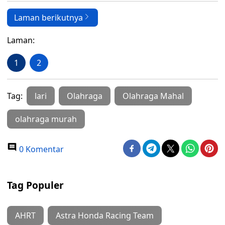
Laman berikutnya
Laman:
1
2
Tag:
lari
Olahraga
Olahraga Mahal
olahraga murah
0 Komentar
Tag Populer
AHRT
Astra Honda Racing Team