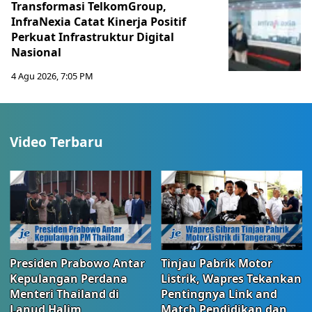
Transformasi TelkomGroup,
InfraNexia Catat Kinerja Positif
Perkuat Infrastruktur Digital
Nasional
4 Agu 2026, 7:05 PM
Video Terbaru
Presiden Prabowo Antar
Tinjau Pabrik Motor
Kepulangan Perdana
Listrik, Wapres Tekankan
Menteri Thailand di
Pentingnya Link and
Lanud Halim
Match Pendidikan dan