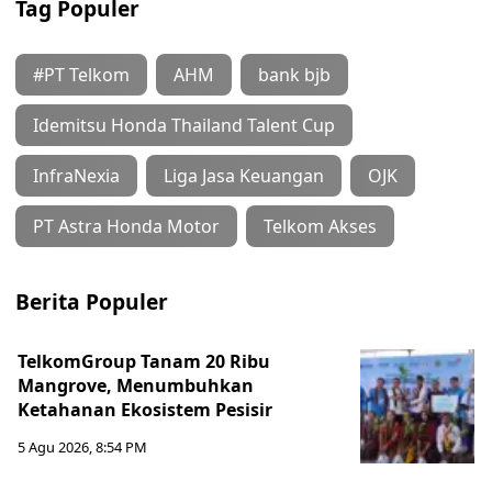
Tag Populer
#PT Telkom
AHM
bank bjb
Idemitsu Honda Thailand Talent Cup
InfraNexia
Liga Jasa Keuangan
OJK
PT Astra Honda Motor
Telkom Akses
Berita Populer
TelkomGroup Tanam 20 Ribu
Mangrove, Menumbuhkan
Ketahanan Ekosistem Pesisir
5 Agu 2026, 8:54 PM