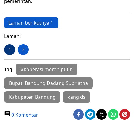
pemerintah.
Laman berikutnya
Laman:
1
2
Tag:
#koperasi merah putih
Bupati Bandung Dadang Supriatna
Kabupaten Bandung
kang ds
0 Komentar