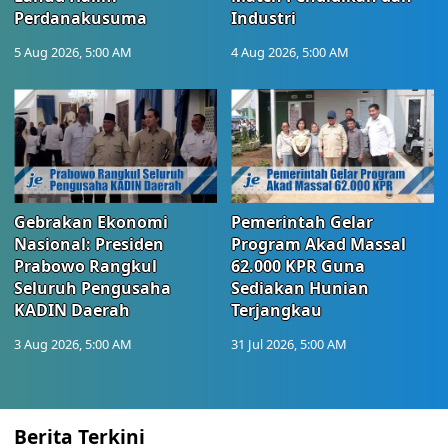
Perdanakusuma
Industri
5 Aug 2026, 5:00 AM
4 Aug 2026, 5:00 AM
Gebrakan Ekonomi
Pemerintah Gelar
Nasional: Presiden
Program Akad Massal
Prabowo Rangkul
62.000 KPR Guna
Seluruh Pengusaha
Sediakan Hunian
KADIN Daerah
Terjangkau
3 Aug 2026, 5:00 AM
31 Jul 2026, 5:00 AM
Berita Terkini