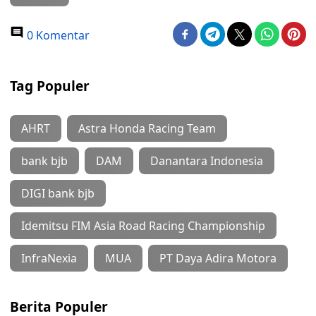
0 Komentar
Tag Populer
AHRT
Astra Honda Racing Team
bank bjb
DAM
Danantara Indonesia
DIGI bank bjb
Idemitsu FIM Asia Road Racing Championship
InfraNexia
MUA
PT Daya Adira Motora
Berita Populer