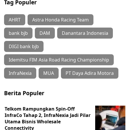
Tag Populer
AHRT
Astra Honda Racing Team
bank bjb
DAM
Danantara Indonesia
DIGI bank bjb
Idemitsu FIM Asia Road Racing Championship
InfraNexia
MUA
PT Daya Adira Motora
Berita Populer
Telkom Rampungkan Spin-Off
InfraCo Tahap 2, InfraNexia Jadi Pilar
Utama Bisnis Wholesale
Connectivity