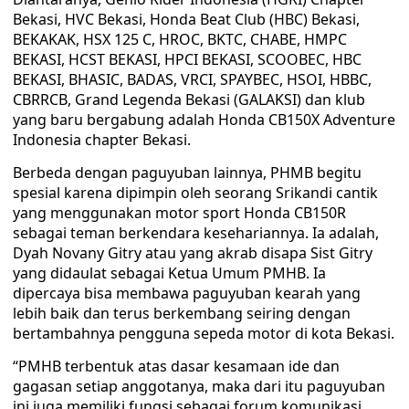
Bekasi, HVC Bekasi, Honda Beat Club (HBC) Bekasi,
BEKAKAK, HSX 125 C, HROC, BKTC, CHABE, HMPC
BEKASI, HCST BEKASI, HPCI BEKASI, SCOOBEC, HBC
BEKASI, BHASIC, BADAS, VRCI, SPAYBEC, HSOI, HBBC,
CBRRCB, Grand Legenda Bekasi (GALAKSI) dan klub
yang baru bergabung adalah Honda CB150X Adventure
Indonesia chapter Bekasi.
Berbeda dengan paguyuban lainnya, PHMB begitu
spesial karena dipimpin oleh seorang Srikandi cantik
yang menggunakan motor sport Honda CB150R
sebagai teman berkendara kesehariannya. Ia adalah,
Dyah Novany Gitry atau yang akrab disapa Sist Gitry
yang didaulat sebagai Ketua Umum PMHB. Ia
dipercaya bisa membawa paguyuban kearah yang
lebih baik dan terus berkembang seiring dengan
bertambahnya pengguna sepeda motor di kota Bekasi.
“PMHB terbentuk atas dasar kesamaan ide dan
gagasan setiap anggotanya, maka dari itu paguyuban
ini juga memiliki fungsi sebagai forum komunikasi