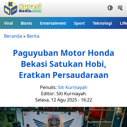
Viral
Bisnis
Entertaiment
Sport
Teknologi
Lif
Beranda
»
Berita
Paguyuban Motor Honda
Bekasi Satukan Hobi,
Eratkan Persaudaraan
Penulis:
Siti Kurniayah
Editor: Siti Kurniayah
Selasa, 12 Agu 2025 - 16:22