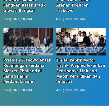
Langkah Besar untuk
Arahan Presiden
Inovasi Bangsa!
Prabowo
7 Aug 2026, 5:00 AM
6 Aug 2026, 5:00 AM
Presiden Prabowo Antar
Tinjau Pabrik Motor
Kepulangan Perdana
Listrik, Wapres Tekankan
Menteri Thailand di
Pentingnya Link and
Lanud Halim
Match Pendidikan dan
Perdanakusuma
Industri
5 Aug 2026, 5:00 AM
4 Aug 2026, 5:00 AM