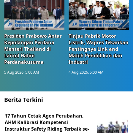
Presiden Prabowo Antar
Tinjau Pabrik Motor
Kepulangan Perdana
Listrik, Wapres Tekankan
Menteri Thailand di
Pentingnya Link and
Lanud Halim
Match Pendidikan dan
Perdanakusuma
Industri
5 Aug 2026, 5:00 AM
4 Aug 2026, 5:00 AM
Berita Terkini
17 Tahun Cetak Agen Perubahan,
AHM Kalibrasi Kompetensi
Instruktur Safety Riding Terbaik se-