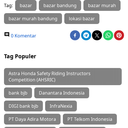
Tag:
bazar
bazar bandung
bazar murah
bazar murah bandung
lokasi bazar
0 Komentar
Tag Populer
Astra Honda Safety Riding Instructors
Competition (AHSRIC)
bank bjb
Danantara Indonesia
DIGI bank bjb
InfraNexia
PT Daya Adira Motora
PT Telkom Indonesia