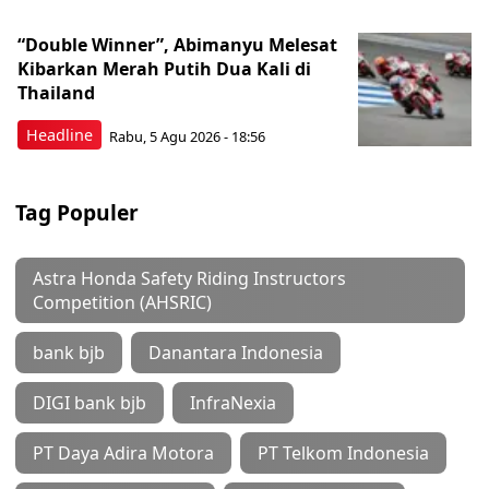
“Double Winner”, Abimanyu Melesat
Kibarkan Merah Putih Dua Kali di
Thailand
Headline
Rabu, 5 Agu 2026 - 18:56
Tag Populer
Astra Honda Safety Riding Instructors
Competition (AHSRIC)
bank bjb
Danantara Indonesia
DIGI bank bjb
InfraNexia
PT Daya Adira Motora
PT Telkom Indonesia