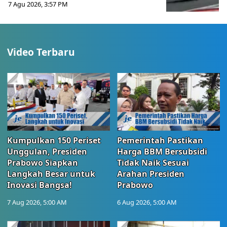
7 Agu 2026, 3:57 PM
Video Terbaru
Kumpulkan 150 Periset
Pemerintah Pastikan
Unggulan, Presiden
Harga BBM Bersubsidi
Prabowo Siapkan
Tidak Naik Sesuai
Langkah Besar untuk
Arahan Presiden
Inovasi Bangsa!
Prabowo
7 Aug 2026, 5:00 AM
6 Aug 2026, 5:00 AM