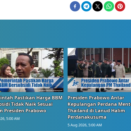
intah Pastikan Harga BBM
Presiden Prabowo Antar
sidi Tidak Naik Sesuai
Kepulangan Perdana Ment
n Presiden Prabowo
Thailand di Lanud Halim
Perdanakusuma
26, 5:00 AM
5 Aug 2026, 5:00 AM