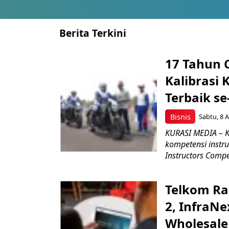
Berita Terkini
17 Tahun 
Kalibrasi 
Terbaik se
Bisnis
Sabtu, 8 A
KURASI MEDIA – K
kompetensi instru
Instructors Compet
Telkom Ra
2, InfraNe
Wholesale