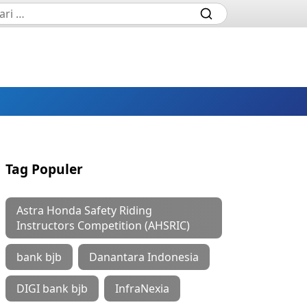
Tag Populer
Astra Honda Safety Riding
Instructors Competition (AHSRIC)
bank bjb
Danantara Indonesia
DIGI bank bjb
InfraNexia