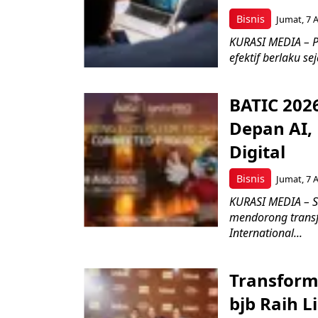
Bisnis
Jumat, 7 
KURASI MEDIA – P
efektif berlaku se
BATIC 202
Depan AI, 
Digital
Bisnis
Jumat, 7 
KURASI MEDIA – S
mendorong transfo
International...
Transform
bjb Raih 