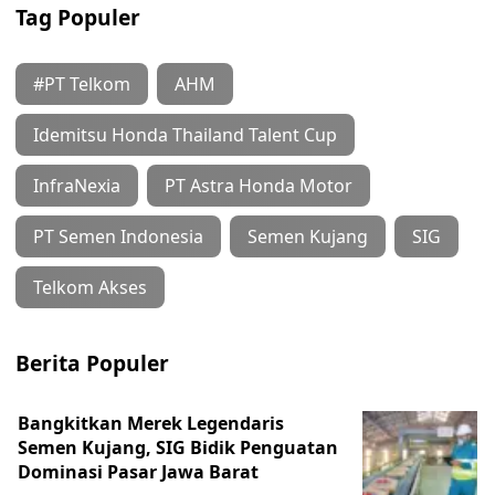
Tag Populer
#PT Telkom
AHM
Idemitsu Honda Thailand Talent Cup
InfraNexia
PT Astra Honda Motor
PT Semen Indonesia
Semen Kujang
SIG
Telkom Akses
Berita Populer
Bangkitkan Merek Legendaris
Semen Kujang, SIG Bidik Penguatan
Dominasi Pasar Jawa Barat