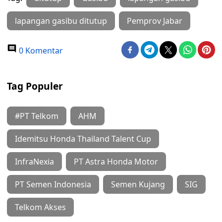
lapangan gasibu ditutup
Pemprov Jabar
0 Komentar
Tag Populer
#PT Telkom
AHM
Idemitsu Honda Thailand Talent Cup
InfraNexia
PT Astra Honda Motor
PT Semen Indonesia
Semen Kujang
SIG
Telkom Akses