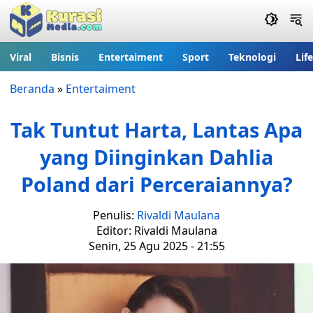
Viral
Bisnis
Entertaiment
Sport
Teknologi
Lif
Beranda
»
Entertaiment
Tak Tuntut Harta, Lantas Apa
yang Diinginkan Dahlia
Poland dari Perceraiannya?
Penulis:
Rivaldi Maulana
Editor: Rivaldi Maulana
Senin, 25 Agu 2025 - 21:55