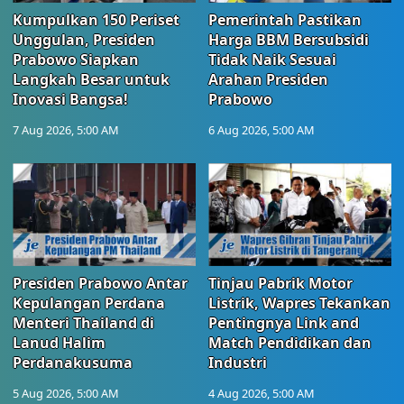
Kumpulkan 150 Periset
Pemerintah Pastikan
Unggulan, Presiden
Harga BBM Bersubsidi
Prabowo Siapkan
Tidak Naik Sesuai
Langkah Besar untuk
Arahan Presiden
Inovasi Bangsa!
Prabowo
7 Aug 2026, 5:00 AM
6 Aug 2026, 5:00 AM
Presiden Prabowo Antar
Tinjau Pabrik Motor
Kepulangan Perdana
Listrik, Wapres Tekankan
Menteri Thailand di
Pentingnya Link and
Lanud Halim
Match Pendidikan dan
Perdanakusuma
Industri
5 Aug 2026, 5:00 AM
4 Aug 2026, 5:00 AM