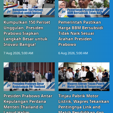
Kumpulkan 150 Periset
Pemerintah Pastikan
Unggulan, Presiden
Harga BBM Bersubsidi
Prabowo Siapkan
Tidak Naik Sesuai
Langkah Besar untuk
Arahan Presiden
Inovasi Bangsa!
Prabowo
7 Aug 2026, 5:00 AM
6 Aug 2026, 5:00 AM
Presiden Prabowo Antar
Tinjau Pabrik Motor
Kepulangan Perdana
Listrik, Wapres Tekankan
Menteri Thailand di
Pentingnya Link and
Lanud Halim
Match Pendidikan dan