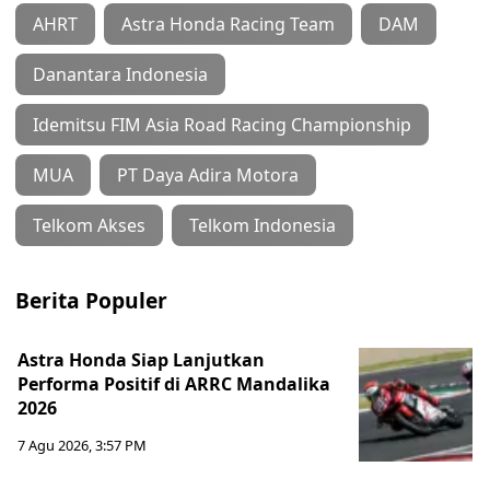
AHRT
Astra Honda Racing Team
DAM
Danantara Indonesia
Idemitsu FIM Asia Road Racing Championship
MUA
PT Daya Adira Motora
Telkom Akses
Telkom Indonesia
Berita Populer
Astra Honda Siap Lanjutkan
Performa Positif di ARRC Mandalika
2026
7 Agu 2026, 3:57 PM