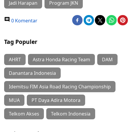
Jadi Harapan
Program JKN
0 Komentar
Tag Populer
AHRT
Astra Honda Racing Team
DAM
Danantara Indonesia
Idemitsu FIM Asia Road Racing Championship
MUA
PT Daya Adira Motora
Telkom Akses
Telkom Indonesia