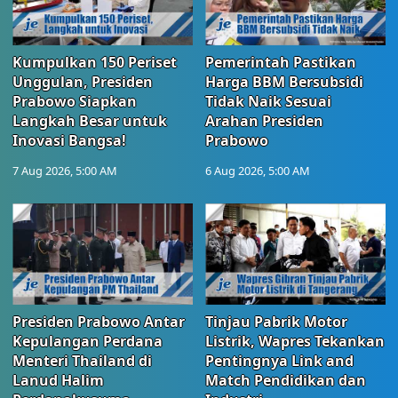
Kumpulkan 150 Periset
Pemerintah Pastikan
Unggulan, Presiden
Harga BBM Bersubsidi
Prabowo Siapkan
Tidak Naik Sesuai
Langkah Besar untuk
Arahan Presiden
Inovasi Bangsa!
Prabowo
7 Aug 2026, 5:00 AM
6 Aug 2026, 5:00 AM
Presiden Prabowo Antar
Tinjau Pabrik Motor
Kepulangan Perdana
Listrik, Wapres Tekankan
Menteri Thailand di
Pentingnya Link and
Lanud Halim
Match Pendidikan dan