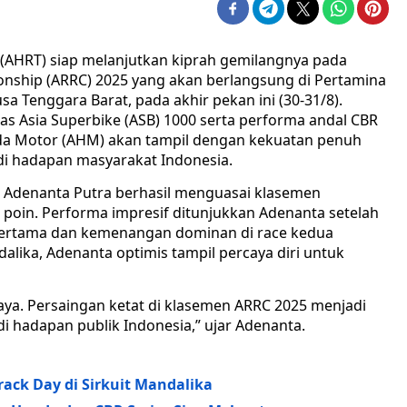
(AHRT) siap melanjutkan kiprah gemilangnya pada
nship (ARRC) 2025 yang akan berlangsung di Pertamina
sa Tenggara Barat, pada akhir pekan ini (30-31/8).
las Asia Superbike (ASB) 1000 serta performa andal CBR
nda Motor (AHM) akan tampil dengan kekuatan penuh
di hadapan masyarakat Indonesia.
 M. Adenanta Putra berhasil menguasai klasemen
poin. Performa impresif ditunjukkan Adenanta setelah
pertama dan kemenangan dominan di race kedua
lika, Adenanta optimis tampil percaya diri untuk
 saya. Persaingan ketat di klasemen ARRC 2025 menjadi
i hadapan publik Indonesia,” ujar Adenanta.
ack Day di Sirkuit Mandalika