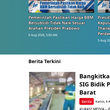
Pemerintah Pastikan Harga BBM
Presi
Bersubsidi Tidak Naik Sesuai
Kepul
Arahan Presiden Prabowo
Thail
Perd
6 Aug 2026, 5:00 AM
5 Aug 20
Berita Terkini
Bangkitka
SIG Bidik
Barat
Berita
Kamis, 6 
KURASI MEDIA – P