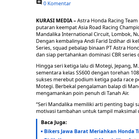
0 Komentar
KURASI MEDIA –
Astra Honda Racing Team 
putaran keempat Asia Road Racing Champio
Mandalika International Circuit, Lombok, Nu
Dengan kembalinya Andi Farid Izdihar di ke
Series, squad pebalap binaan PT Astra Ho
dan siap pertahankan dominasi CBR series 
Hingga seri ketiga lalu di Motegi, Jepang,
sementara kelas SS600 dengan torehan 108 
sukses merebut podium ketiga pada race 
Motegi. Berbekal pengalaman balap di Manda
mengamankan poin penuh di Tanah Air.
“Seri Mandalika memiliki arti penting bagi
motivasi tambahan untuk tampil maksimal d
Baca Juga:
Bikers Jawa Barat Meriahkan Honda Tr