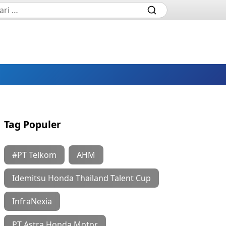
Tag Populer
#PT Telkom
AHM
Idemitsu Honda Thailand Talent Cup
InfraNexia
PT Astra Honda Motor