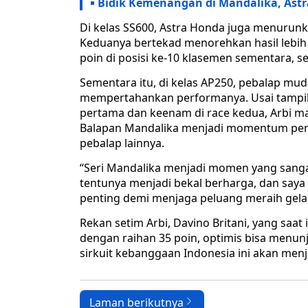
Bidik Kemenangan di Mandalika, Astr
Di kelas SS600, Astra Honda juga menurunk
Keduanya bertekad menorehkan hasil lebih b
poin di posisi ke-10 klasemen sementara, s
Sementara itu, di kelas AP250, pebalap mud
mempertahankan performanya. Usai tampil k
pertama dan keenam di race kedua, Arbi m
Balapan Mandalika menjadi momentum pent
pebalap lainnya.
“Seri Mandalika menjadi momen yang sangat
tentunya menjadi bekal berharga, dan say
penting demi menjaga peluang meraih gelar j
Rekan setim Arbi, Davino Britani, yang saat
dengan raihan 35 poin, optimis bisa menunj
sirkuit kebanggaan Indonesia ini akan men
Laman berikutnya