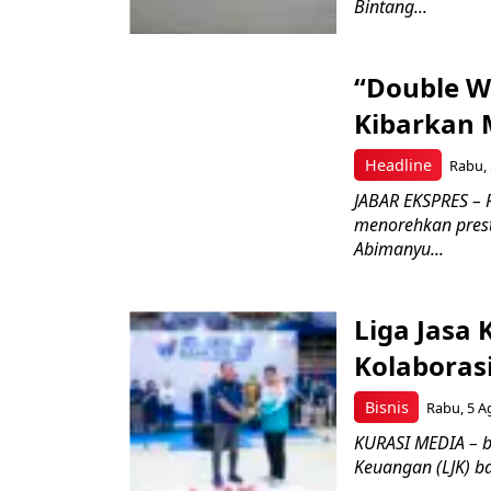
Bintang...
“Double W
Kibarkan M
Headline
Rabu, 
JABAR EKSPRES – 
menorehkan prest
Abimanyu...
Liga Jasa
Kolaboras
Bisnis
Rabu, 5 A
KURASI MEDIA – b
Keuangan (LJK) ba