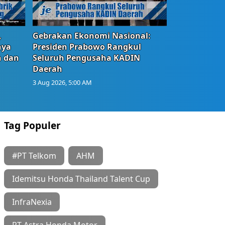
,
Gebrakan Ekonomi Nasional:
nya
Presiden Prabowo Rangkul
n dan
Seluruh Pengusaha KADIN
Daerah
3 Aug 2026, 5:00 AM
Tag Populer
#PT Telkom
AHM
Idemitsu Honda Thailand Talent Cup
InfraNexia
PT Astra Honda Motor