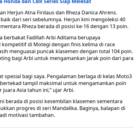
a Honda dan CBR Series Siap Melesat
an Herjun Atna Firdaus dan Rheza Danica Ahrens.
aik dari seri sebelumnya. Herjun kini mengoleksi 40
ementara Rheza berada di posisi ke-16 dengan 13 poin.
a berbakat Fadillah Arbi Aditama berupaya
ompetitif di Motegi dengan finis kelima di race
asih menguasai puncak klasemen dengan total 104 poin.
ing bagi Arbi untuk mengamankan jarak poin dari para
 spesial bagi saya. Pengalaman berlaga di kelas Moto3
a bertekad tampil maksimal untuk mengamankan poin
uara Asia tahun ini,” ujar Arbi.
 ini berada di posisi kesembilan klasemen sementara
ukkan progres di seri Mandalika. Baginya, balapan di
jadi motivasi tambahan.