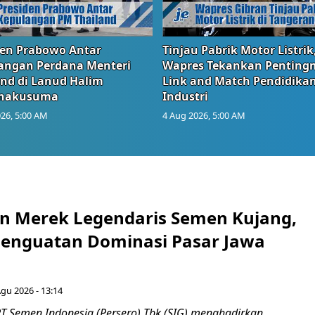
den Prabowo Antar
Tinjau Pabrik Motor Listrik
angan Perdana Menteri
Wapres Tekankan Penting
and di Lanud Halim
Link and Match Pendidika
anakusuma
Industri
26, 5:00 AM
4 Aug 2026, 5:00 AM
n Merek Legendaris Semen Kujang,
 Penguatan Dominasi Pasar Jawa
Agu 2026 - 13:14
T Semen Indonesia (Persero) Tbk (SIG) menghadirkan