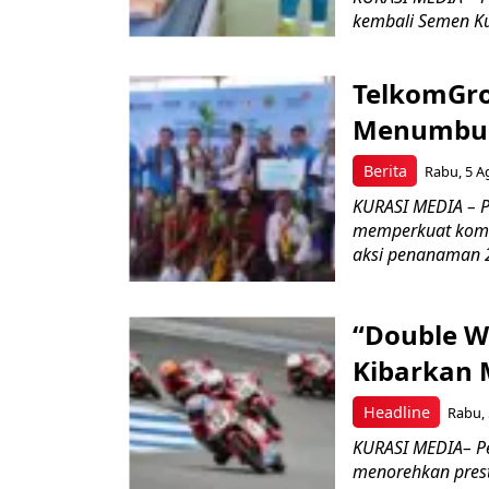
kembali Semen Kuj
TelkomGro
Menumbuhk
Berita
Rabu, 5 A
KURASI MEDIA – PT
memperkuat komit
aksi penanaman 2
“Double W
Kibarkan M
Headline
Rabu, 
KURASI MEDIA– P
menorehkan prest