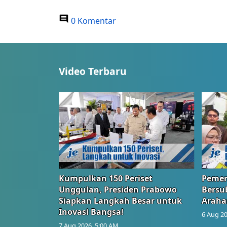
0 Komentar
Video Terbaru
Kumpulkan 150 Periset
Pemer
Unggulan, Presiden Prabowo
Bersub
Siapkan Langkah Besar untuk
Araha
Inovasi Bangsa!
6 Aug 20
7 Aug 2026, 5:00 AM