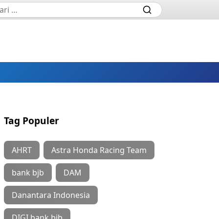
Tag Populer
AHRT
Astra Honda Racing Team
bank bjb
DAM
Danantara Indonesia
DIGI bank bjb