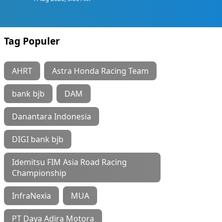
Tag Populer
AHRT
Astra Honda Racing Team
bank bjb
DAM
Danantara Indonesia
DIGI bank bjb
Idemitsu FIM Asia Road Racing
Championship
InfraNexia
MUA
PT Daya Adira Motora