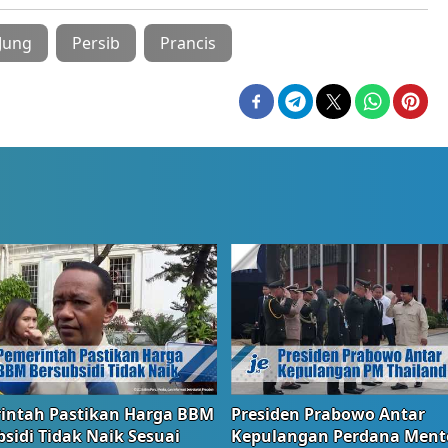
Jung
Persib
Prancis
intah Pastikan Harga BBM
Presiden Prabowo Antar
sidi Tidak Naik Sesuai
Kepulangan Perdana Ment