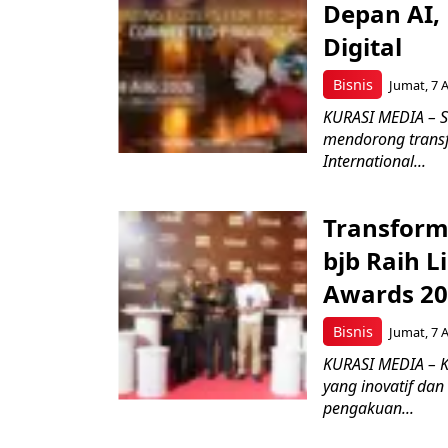
Depan AI, 
Digital
Bisnis
Jumat, 7 
KURASI MEDIA – S
mendorong transfo
International...
Transform
bjb Raih 
Awards 2
Bisnis
Jumat, 7 
KURASI MEDIA – 
yang inovatif da
pengakuan...