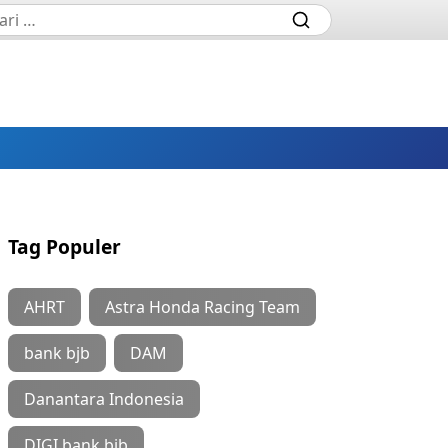
Tag Populer
AHRT
Astra Honda Racing Team
bank bjb
DAM
Danantara Indonesia
DIGI bank bjb