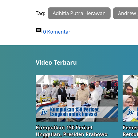
Tag:
Adhitia Putra Herawan
Andrew 
0 Komentar
Video Terbaru
Kumpulkan 150 Periset
Pemer
Unggulan, Presiden Prabowo
Bersub