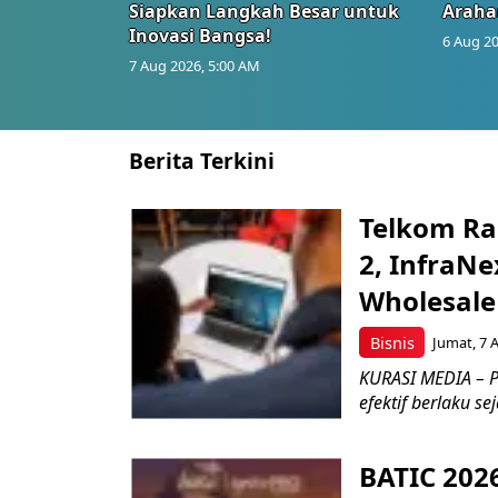
Siapkan Langkah Besar untuk
Araha
Inovasi Bangsa!
6 Aug 20
7 Aug 2026, 5:00 AM
Berita Terkini
Telkom Ra
2, InfraNe
Wholesale
Bisnis
Jumat, 7 
KURASI MEDIA – P
efektif berlaku se
BATIC 202