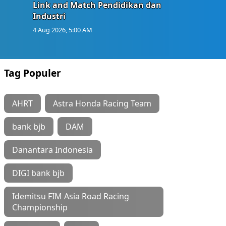
Link and Match Pendidikan dan
Industri
4 Aug 2026, 5:00 AM
Tag Populer
AHRT
Astra Honda Racing Team
bank bjb
DAM
Danantara Indonesia
DIGI bank bjb
Idemitsu FIM Asia Road Racing
Championship