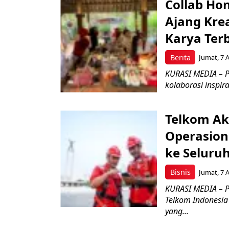
Collab Hon
Ajang Kre
Karya Ter
Berita
Jumat, 7 
KURASI MEDIA – P
kolaborasi inspir
Telkom Ak
Operasion
ke Seluru
Bisnis
Jumat, 7 
KURASI MEDIA – P
Telkom Indonesia 
yang...