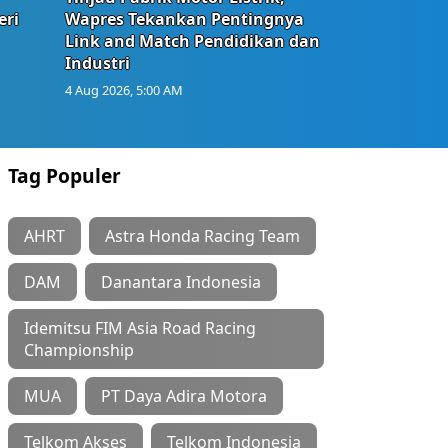
eri
Wapres Tekankan Pentingnya
Link and Match Pendidikan dan
Industri
4 Aug 2026, 5:00 AM
Tag Populer
AHRT
Astra Honda Racing Team
DAM
Danantara Indonesia
Idemitsu FIM Asia Road Racing
Championship
MUA
PT Daya Adira Motora
Telkom Akses
Telkom Indonesia