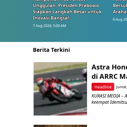
Unggulan, Presiden Prabowo
Bersub
Siapkan Langkah Besar untuk
Araha
Inovasi Bangsa!
6 Aug 20
7 Aug 2026, 5:00 AM
Berita Terkini
Astra Hond
di ARRC M
Headline
Jumat,
KURASI MEDIA – A
keempat Idemitsu