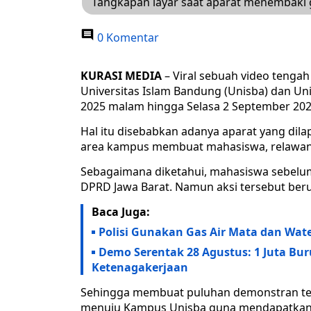
Tangkapan layar saat aparat menembaki g
0 Komentar
KURASI MEDIA
– Viral sebuah video teng
Universitas Islam Bandung (Unisba) dan Un
2025 malam hingga Selasa 2 September 2025
Hal itu disebabkan adanya aparat yang di
area kampus membuat mahasiswa, relawan
Sebagaimana diketahui, mahasiswa sebelu
DPRD Jawa Barat. Namun aksi tersebut ber
Baca Juga:
Polisi Gunakan Gas Air Mata dan Wa
Demo Serentak 28 Agustus: 1 Juta Bur
Ketenagakerjaan
Sehingga membuat puluhan demonstran te
menuju Kampus Unisba guna mendapatkan