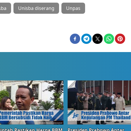
sba
Unisba diserang
Unpas
intah Pastikan Harga BBM
Presiden Prabowo Antar