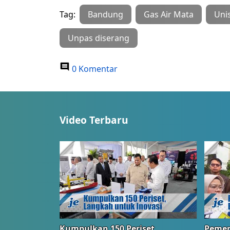
Tag:
Bandung
Gas Air Mata
Uni
Unpas diserang
0 Komentar
Video Terbaru
Kumpulkan 150 Periset
Pemer