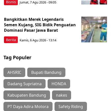
Bisnis
Jumat, 7 Agu 2026 - 09:05
Bangkitkan Merek Legendaris
Semen Kujang, SIG Bidik Penguatan
Dominasi Pasar Jawa Barat
Berita
Kamis, 6 Agu 2026 - 13:14
Tag Populer
AHSRIC
Bupati Bandung
Dadang Supriatna
HONDA
Kabupaten Bandung
nakes
PT Daya Adira Motora
Safety Riding