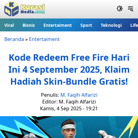
Viral
Bisnis
Entertaiment
Sport
Teknologi
Lif
Beranda
»
Entertaiment
Kode Redeem Free Fire Hari
Ini 4 September 2025, Klaim
Hadiah Skin-Bundle Gratis!
Penulis:
M. Faqih Alfarizi
Editor: M. Faqih Alfarizi
Kamis, 4 Sep 2025 - 19:21