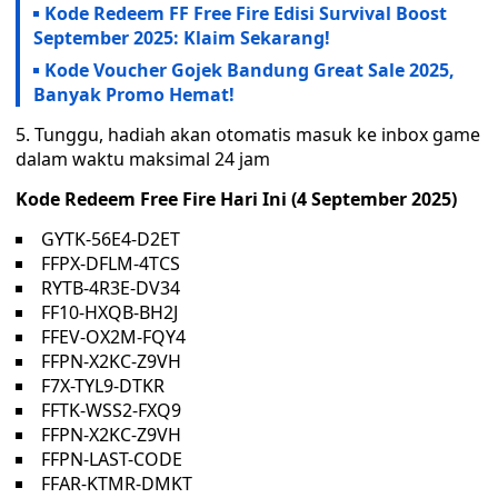
Kode Redeem FF Free Fire Edisi Survival Boost
September 2025: Klaim Sekarang!
Kode Voucher Gojek Bandung Great Sale 2025,
Banyak Promo Hemat!
5. Tunggu, hadiah akan otomatis masuk ke inbox game
dalam waktu maksimal 24 jam
Kode Redeem Free Fire Hari Ini (4 September 2025)
GYTK-56E4-D2ET
FFPX-DFLM-4TCS
RYTB-4R3E-DV34
FF10-HXQB-BH2J
FFEV-OX2M-FQY4
FFPN-X2KC-Z9VH
F7X-TYL9-DTKR
FFTK-WSS2-FXQ9
FFPN-X2KC-Z9VH
FFPN-LAST-CODE
FFAR-KTMR-DMKT