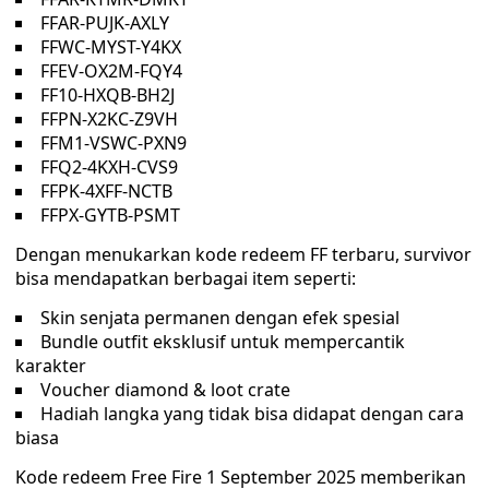
FFAR-PUJK-AXLY
FFWC-MYST-Y4KX
FFEV-OX2M-FQY4
FF10-HXQB-BH2J
FFPN-X2KC-Z9VH
FFM1-VSWC-PXN9
FFQ2-4KXH-CVS9
FFPK-4XFF-NCTB
FFPX-GYTB-PSMT
Dengan menukarkan kode redeem FF terbaru, survivor
bisa mendapatkan berbagai item seperti:
Skin senjata permanen dengan efek spesial
Bundle outfit eksklusif untuk mempercantik
karakter
Voucher diamond & loot crate
Hadiah langka yang tidak bisa didapat dengan cara
biasa
Kode redeem Free Fire 1 September 2025 memberikan