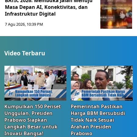
BATIC 2026: Membuka Jalan Menuju
Masa Depan AI, Konektivitas, dan
Infrastruktur Digital
7 Agu 2026, 10:39 PM
Video Terbaru
Kumpulkan 150 Periset
Pemerintah Pastikan
Unggulan, Presiden
Harga BBM Bersubsidi
Prabowo Siapkan
Tidak Naik Sesuai
Langkah Besar untuk
Arahan Presiden
Inovasi Bangsa!
Prabowo