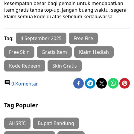
kesempatan besar bagi pemain untuk mendapatkan
item gratis tanpa top-up. Jangan buang waktu, segera
klaim semua kode di atas sebelum kedaluwarsa.
Tag:
4 September 2025
Free Fire
Free Skin
Gratis Item
Klaim Hadiah
Kode Redeem
Skin Gratis
0 Komentar
Tag Populer
AHSRIC
Bupati Bandung