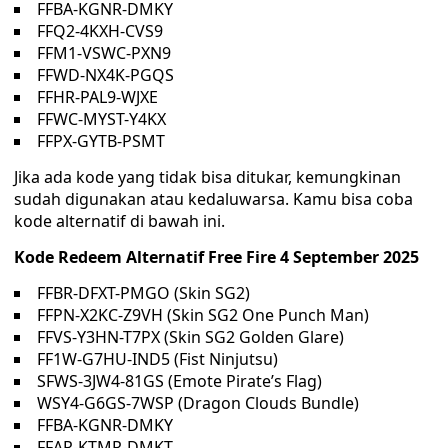
FFBA-KGNR-DMKY
FFQ2-4KXH-CVS9
FFM1-VSWC-PXN9
FFWD-NX4K-PGQS
FFHR-PAL9-WJXE
FFWC-MYST-Y4KX
FFPX-GYTB-PSMT
Jika ada kode yang tidak bisa ditukar, kemungkinan
sudah digunakan atau kedaluwarsa. Kamu bisa coba
kode alternatif di bawah ini.
Kode Redeem Alternatif Free Fire 4 September 2025
FFBR-DFXT-PMGO (Skin SG2)
FFPN-X2KC-Z9VH (Skin SG2 One Punch Man)
FFVS-Y3HN-T7PX (Skin SG2 Golden Glare)
FF1W-G7HU-IND5 (Fist Ninjutsu)
SFWS-3JW4-81GS (Emote Pirate’s Flag)
WSY4-G6GS-7WSP (Dragon Clouds Bundle)
FFBA-KGNR-DMKY
FFAR-KTMR-DMKT