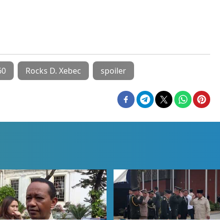
60
Rocks D. Xebec
spoiler