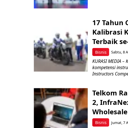
17 Tahun 
Kalibrasi 
Terbaik se
Bisnis
Sabtu, 8 A
KURASI MEDIA – K
kompetensi instru
Instructors Compet
Telkom Ra
2, InfraNe
Wholesale
Bisnis
Jumat, 7 