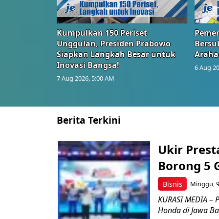
Kumpulkan 150 Periset
Pemer
Unggulan, Presiden Prabowo
Bersub
Siapkan Langkah Besar untuk
Araha
Inovasi Bangsa!
6 Aug 20
7 Aug 2026, 5:00 AM
Berita Terkini
Ukir Pres
Borong 5 
Bisnis
Minggu, 9
KURASI MEDIA – P
Honda di Jawa Bar