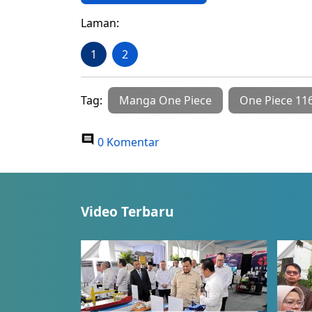
Laman:
1
2
Tag:
Manga One Piece
One Piece 11
0 Komentar
Video Terbaru