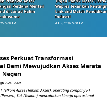
den Prabowo Antar
Tinjau Pabrik Motor Listrik
angan Perdana Menteri
Wapres Tekankan Penting
and di Lanud Halim
Link and Match Pendidika
anakusuma
Industri
26, 5:00 AM
4 Aug 2026, 5:00 AM
ses Perkuat Transformasi
al Demi Mewujudkan Akses Merata
h Negeri
Agu 2026 - 09:05
T Telkom Akses (Telkom Akses), operating company PT
(Persero) Tbk (Telkom) mencatatkan kinerja operasional