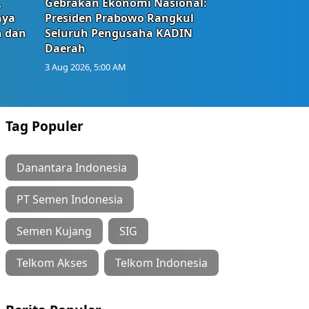
,
Gebrakan Ekonomi Nasional:
nya
Presiden Prabowo Rangkul
n dan
Seluruh Pengusaha KADIN
Daerah
3 Aug 2026, 5:00 AM
Tag Populer
Danantara Indonesia
PT Semen Indonesia
Semen Kujang
SIG
Telkom Akses
Telkom Indonesia