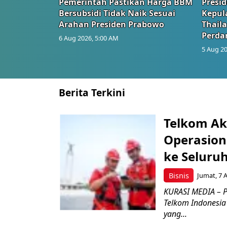
Pemerintah Pastikan Harga BBM
Presi
Bersubsidi Tidak Naik Sesuai
Kepul
Arahan Presiden Prabowo
Thail
Perd
6 Aug 2026, 5:00 AM
5 Aug 20
Berita Terkini
Telkom Ak
Operasion
ke Seluru
Bisnis
Jumat, 7 
KURASI MEDIA – P
Telkom Indonesia 
yang...