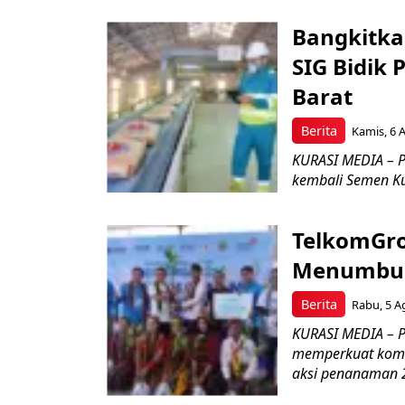
Bangkitka
SIG Bidik
Barat
Berita
Kamis, 6 
KURASI MEDIA – P
kembali Semen Kuj
TelkomGro
Menumbuhk
Berita
Rabu, 5 A
KURASI MEDIA – PT
memperkuat komit
aksi penanaman 2