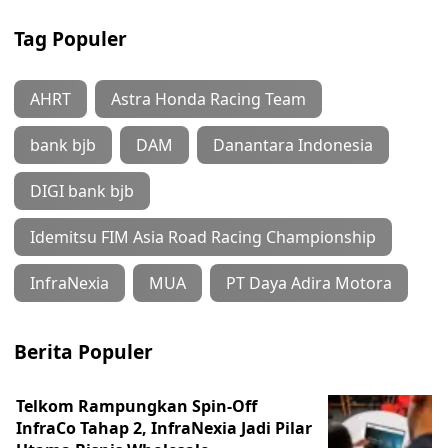
Tag Populer
AHRT
Astra Honda Racing Team
bank bjb
DAM
Danantara Indonesia
DIGI bank bjb
Idemitsu FIM Asia Road Racing Championship
InfraNexia
MUA
PT Daya Adira Motora
Berita Populer
Telkom Rampungkan Spin-Off
InfraCo Tahap 2, InfraNexia Jadi Pilar