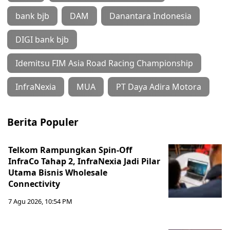
bank bjb
DAM
Danantara Indonesia
DIGI bank bjb
Idemitsu FIM Asia Road Racing Championship
InfraNexia
MUA
PT Daya Adira Motora
Berita Populer
Telkom Rampungkan Spin-Off
InfraCo Tahap 2, InfraNexia Jadi Pilar
Utama Bisnis Wholesale
Connectivity
7 Agu 2026, 10:54 PM