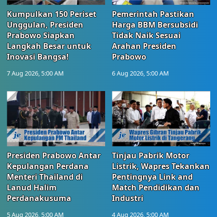
Kumpulkan 150 Periset
Pemerintah Pastikan
Unggulan, Presiden
Harga BBM Bersubsidi
Prabowo Siapkan
Tidak Naik Sesuai
Langkah Besar untuk
Arahan Presiden
Inovasi Bangsa!
Prabowo
7 Aug 2026, 5:00 AM
6 Aug 2026, 5:00 AM
Presiden Prabowo Antar
Tinjau Pabrik Motor
Kepulangan Perdana
Listrik, Wapres Tekankan
Menteri Thailand di
Pentingnya Link and
Lanud Halim
Match Pendidikan dan
Perdanakusuma
Industri
5 Aug 2026, 5:00 AM
4 Aug 2026, 5:00 AM