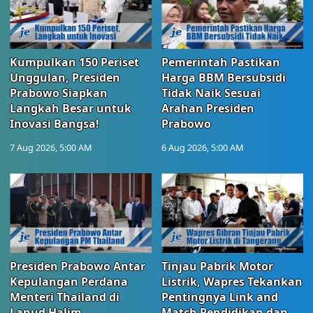
Kumpulkan 150 Periset
Pemerintah Pastikan
Unggulan, Presiden
Harga BBM Bersubsidi
Prabowo Siapkan
Tidak Naik Sesuai
Langkah Besar untuk
Arahan Presiden
Inovasi Bangsa!
Prabowo
7 Aug 2026, 5:00 AM
6 Aug 2026, 5:00 AM
Presiden Prabowo Antar
Tinjau Pabrik Motor
Kepulangan Perdana
Listrik, Wapres Tekankan
Menteri Thailand di
Pentingnya Link and
Lanud Halim
Match Pendidikan dan